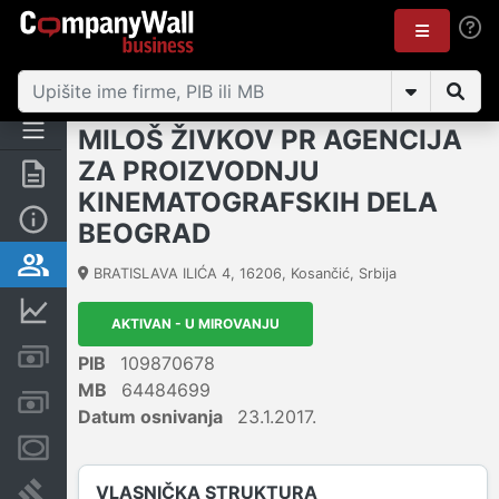
MILOŠ ŽIVKOV PR AGENCIJA
ZA PROIZVODNJU
Rezime
KINEMATOGRAFSKIH DELA
Osnovni podaci
BEOGRAD
Vlasnička struktura
BRATISLAVA ILIĆA 4
,
16206
,
Kosančić
,
Srbija
Finansijski podaci
AKTIVAN - U MIROVANJU
Kreditni limit kompanije
PIB
109870678
MB
64484699
Računi i blokade
Datum osnivanja
23.1.2017.
Menice i zaloge
VLASNIČKA STRUKTURA
Sudski sporovi