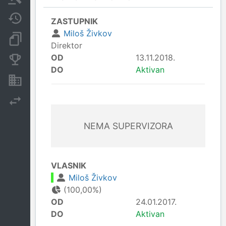
Javne nabavke
ZASTUPNIK
Miloš Živkov
Dokumenti i objave
Direktor
OD
13.11.2018.
Konkurentske kompanije
DO
Aktivan
Nekretnine i imovina
Izvoz
NEMA SUPERVIZORA
VLASNIK
Miloš Živkov
(100,00%)
OD
24.01.2017.
DO
Aktivan