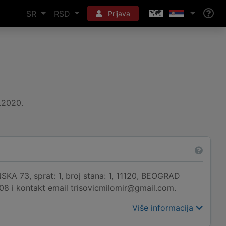
SR
RSD
Prijava
1.2020.
KA 73, sprat: 1, broj stana: 1, 11120, BEOGRAD
308 i kontakt email trisovicmilomir@gmail.com.
Više informacija