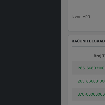
izvor: APR
RAČUNI I BLOKA
Broj T
265-66603100
265-66603100
370-00000000