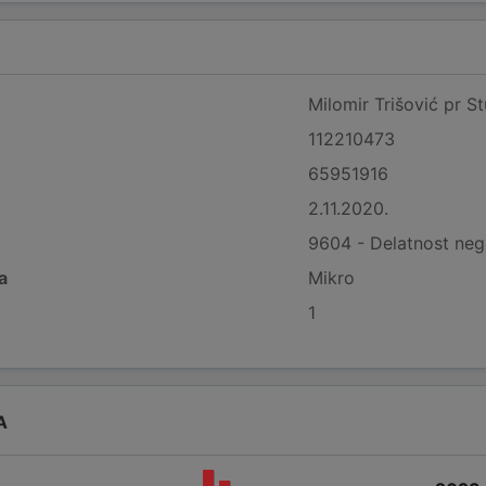
Milomir Trišović pr 
112210473
65951916
2.11.2020.
9604 - Delatnost nege
a
Mikro
1
A