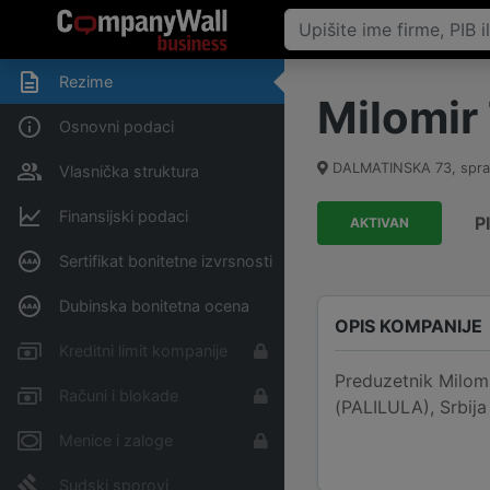
Rezime
Milomir
Osnovni podaci
DALMATINSKA 73, sprat: 
Vlasnička struktura
Finansijski podaci
P
AKTIVAN
Sertifikat bonitetne izvrsnosti
Dubinska bonitetna ocena
OPIS KOMPANIJE
Kreditni limit kompanije
Preduzetnik Milomi
Računi i blokade
(PALILULA), Srbija
Menice i zaloge
Sudski sporovi