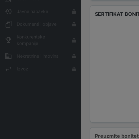
Javne nabavke
SERTIFIKAT BONI
Dokumenti i objave
Konkurentske
kompanije
Nekretnine i imovina
Izvoz
Preuzmite bonitetn