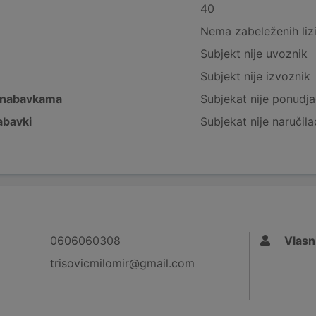
40
Nema zabeleženih liz
Subjekt nije uvoznik
Subjekt nije izvoznik
 nabavkama
Subjekat nije ponudja
abavki
Subjekat nije naručila
0606060308
Vlasn
trisovicmilomir@gmail.com