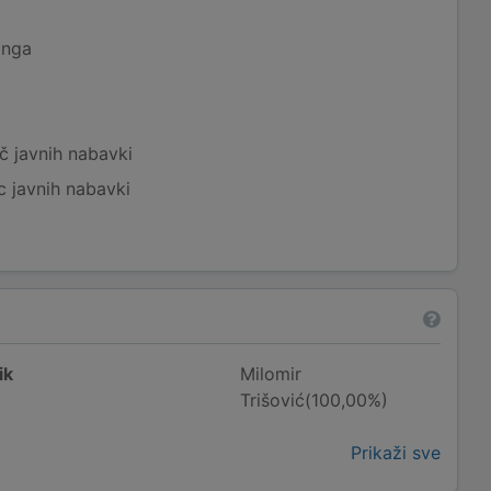
inga
č javnih nabavki
c javnih nabavki
ik
Milomir
Trišović(100,00%)
Prikaži sve