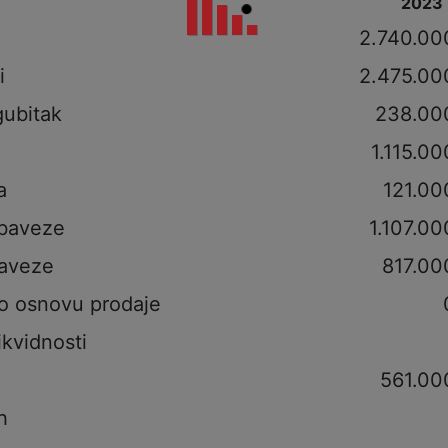
2023
i
2.740.00
i
2.475.00
gubitak
238.00
1.115.00
a
121.00
obaveze
1.107.00
aveze
817.00
po osnovu prodaje
ikvidnosti
561.00
h