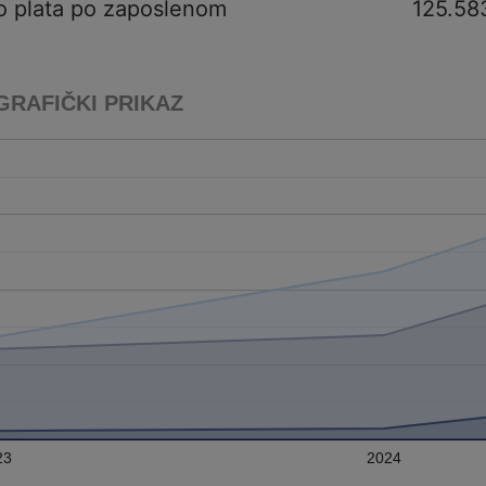
o plata po zaposlenom
125.58
GRAFIČKI PRIKAZ
23
2024