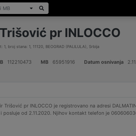
 Trišović pr INLOCCO
1, broj stana: 1
,
11120
,
BEOGRAD (PALILULA)
,
Srbija
IB
112210473
MB
65951916
Datum osnivanja
2.1
r Trišović pr INLOCCO je registrovano na adresi DALMATINS
 i posluje od 2.11.2020. Njihov kontakt telefon je 0606060