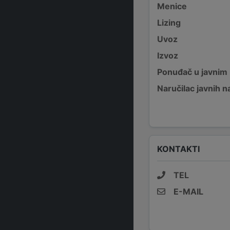
Menice
Lizing
Uvoz
Izvoz
Ponuđač u javnim
Naručilac javnih n
KONTAKTI
TEL
E-MAIL