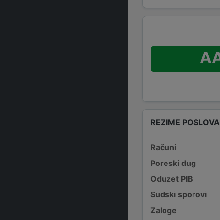
A
REZIME POSLOV
Računi
Poreski dug
Oduzet PIB
Sudski sporovi
Zaloge