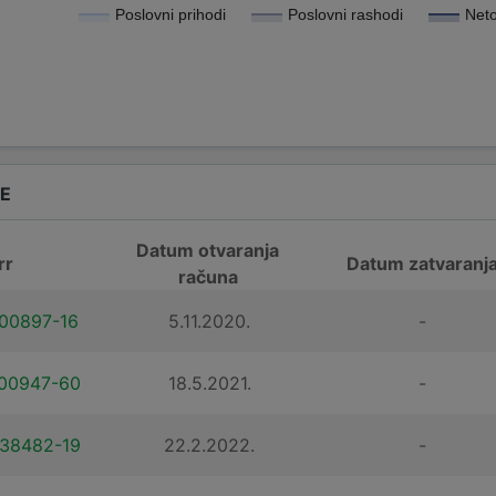
Poslovni prihodi
Poslovni rashodi
Neto
DE
Datum otvaranja
rr
Datum zatvaranj
računa
00897-16
5.11.2020.
-
00947-60
18.5.2021.
-
38482-19
22.2.2022.
-