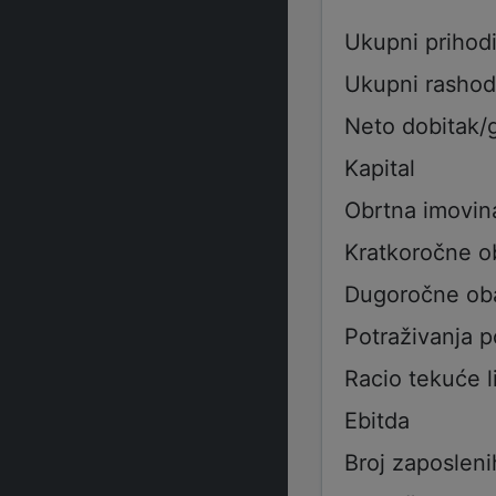
Ukupni prihod
Ukupni rashod
Neto dobitak/
Kapital
Obrtna imovin
Kratkoročne 
Dugoročne ob
Potraživanja 
Racio tekuće l
Ebitda
Broj zaposleni