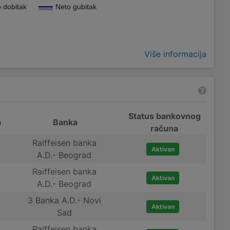
 dobitak
Neto gubitak
Više informacija
Status bankovnog
a
Banka
računa
Raiffeisen banka
Aktivan
A.D.- Beograd
Raiffeisen banka
Aktivan
A.D.- Beograd
3 Banka A.D.- Novi
Aktivan
Sad
Raiffeisen banka