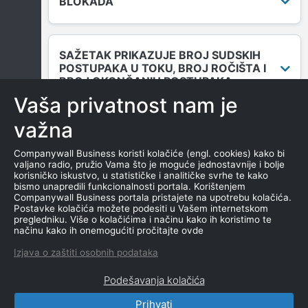
BLOKADA
SAŽETAK PRIKAZUJE BROJ SUDSKIH
POSTUPAKA U TOKU, BROJ ROČIŠTA I
BROJ OKONČANIH POSTUPAKA.
Vaša privatnost nam je
važna
DUGOVANJA
Companywall Business koristi kolačiće (engl. cookies) kako bi
valjano radio, pružio Vama što je moguće jednostavnije i bolje
korisničko iskustvo, u statističke i analitičke svrhe te kako
bismo unapredili funkcionalnosti portala. Korištenjem
MENICE I ZALOGE
Companywall Business portala pristajete na upotrebu kolačića.
Postavke kolačića možete podesiti u Vašem internetskom
pregledniku. Više o kolačićima i načinu kako ih koristimo te
načinu kako ih onemogućiti pročitajte ovde
NEKRETNINE U VLASNIŠTVU
Izjava o zaštiti osobnih podataka
Podešavanja kolačića
Prihvati
CompanyWall Business © 2026
|
Kontakt
|
Uslovi