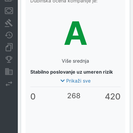
Dubinska ocena kompanije je:
Menice i zaloge
A
Sudski sporovi
Javne nabavke
Dokumenti i objave
Konkurentske kompanije
Više srednja
Nekretnine i imovina
Stabilno poslovanje uz umeren rizik
Prikaži sve
Izvoz
0
268
420