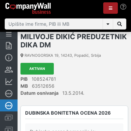
MILIVOJE DIKIĆ PREDUZETNIK
DIKA DM
Rezime
RAVNOGORSKA 19
,
14243
,
Popadić
,
Srbija
Osnovni podaci
AKTIVAN
Vlasnička struktura
PIB
108524781
Finansijski podaci
MB
63512656
Datum osnivanja
13.5.2014.
Sertifikat bonitetne izvrsnosti
Dubinska bonitetna ocena
DUBINSKA BONITETNA OCENA 2026
Kreditni limit kompanije
Računi i blokade