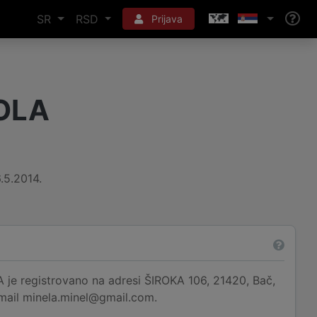
SR
RSD
Prijava
OLA
.5.2014.
egistrovano na adresi ŠIROKA 106, 21420, Bač,
email minela.minel@gmail.com.