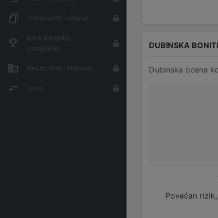
Dokumenti i objave
Konkurentske
DUBINSKA BONIT
kompanije
Nekretnine i imovina
Dubinska ocena ko
Izvoz
Povećan rizik,