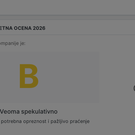
ETNA OCENA 2026
mpanije je:
B
Veoma spekulativno
 potrebna opreznost i pažljivo praćenje