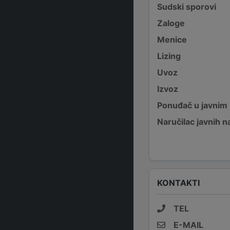
Sudski sporovi
Zaloge
Menice
Lizing
Uvoz
Izvoz
Ponuđač u javnim
Naručilac javnih n
KONTAKTI
TEL
E-MAIL