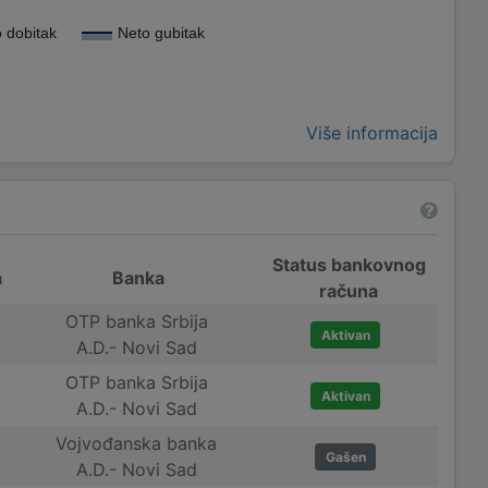
 dobitak
Neto gubitak
Više informacija
Status bankovnog
a
Banka
računa
OTP banka Srbija
Aktivan
A.D.- Novi Sad
OTP banka Srbija
Aktivan
A.D.- Novi Sad
Vojvođanska banka
Gašen
A.D.- Novi Sad