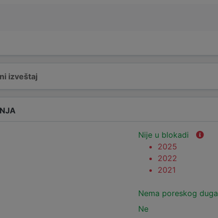
i izveštaj
ANJA
Nije u blokadi
2025
2022
2021
Nema poreskog duga
Ne