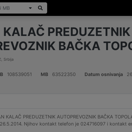
 KALAČ PREDUZETNIK
EVOZNIK BAČKA TOP
č
,
Srbija
IB
108539051
MB
63522350
Datum osnivanja
26
AN KALAČ PREDUZETNIK AUTOPREVOZNIK BAČKA TOPOLA je r
d 26.5.2014. Njihov kontakt telefon je 024716097 i kontakt 