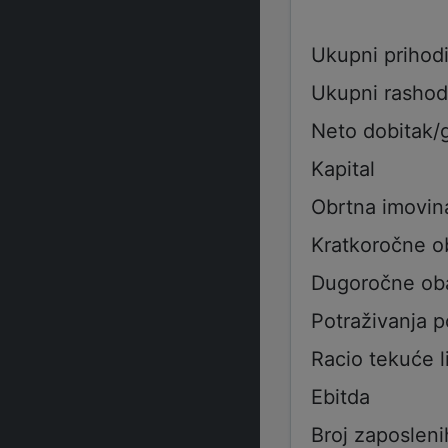
Ukupni prihod
Ukupni rashod
Neto dobitak/
Kapital
Obrtna imovin
Kratkoročne 
Dugoročne ob
Potraživanja 
Racio tekuće l
Ebitda
Broj zaposleni