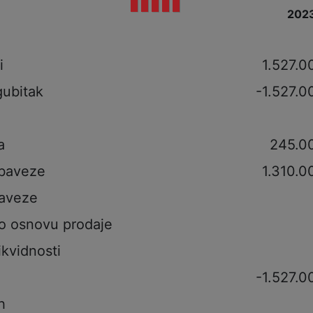
202
i
i
1.527.0
gubitak
-1.527.0
a
245.0
obaveze
1.310.0
aveze
po osnovu prodaje
ikvidnosti
-1.527.0
h