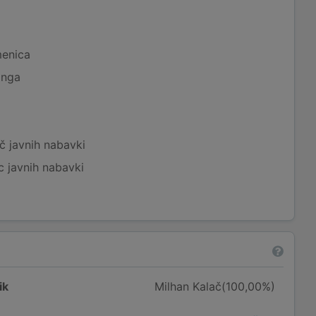
menica
inga
č javnih nabavki
c javnih nabavki
ik
Milhan Kalač(100,00%)