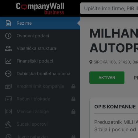
Rezime
MILHAN
Osnovni podaci
AUTOPR
Vlasnička struktura
Finansijski podaci
ŠIROKA 106
,
21420
,
Ba
Dubinska bonitetna ocena
P
AKTIVAN
Kreditni limit kompanije
Računi i blokade
OPIS KOMPANIJE
Menice i zaloge
Preduzetnik MILH
Sudski sporovi
Srbija i posluje o
Javne nabavke