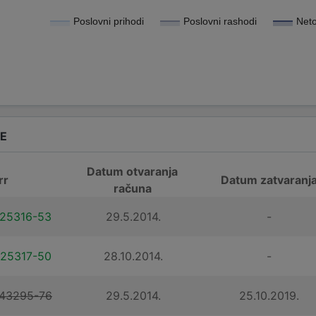
Poslovni prihodi
Poslovni rashodi
Neto
DE
Datum otvaranja
rr
Datum zatvaranj
računa
25316-53
29.5.2014.
-
25317-50
28.10.2014.
-
43295-76
29.5.2014.
25.10.2019.