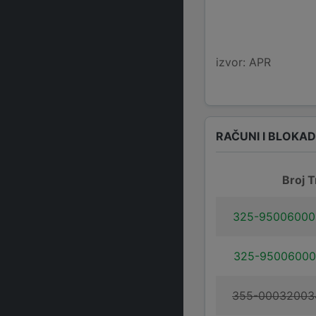
izvor: APR
RAČUNI I BLOKA
Broj T
325-95006000
325-95006000
355-00032003