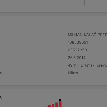
MILHAN KALAČ PRE
108539051
63522350
26.5.2014.
4941 - Drumski prevo
a
Mikro
A