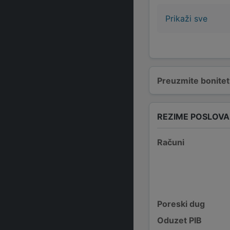
Prikaži sve
Preuzmite bonitetn
REZIME POSLOV
Računi
Poreski dug
Oduzet PIB