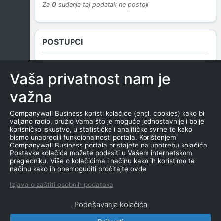
Za
0
suđenja taj podatak ne postoji
POSTUPCI
Vaša privatnost nam je
NEMA SUDSKIH OBJAVA
važna
Companywall Business koristi kolačiće (engl. cookies) kako bi
valjano radio, pružio Vama što je moguće jednostavnije i bolje
ROČIŠTA
korisničko iskustvo, u statističke i analitičke svrhe te kako
bismo unapredili funkcionalnosti portala. Korištenjem
Companywall Business portala pristajete na upotrebu kolačića.
Postavke kolačića možete podesiti u Vašem internetskom
pregledniku. Više o kolačićima i načinu kako ih koristimo te
NEMA SUDSKIH OBJAVA
načinu kako ih onemogućiti pročitajte ovde
Izjava o zaštiti osobnih podataka
Podešavanja kolačića
CompanyWall Business © 2026
|
Kontakt
|
Uslovi