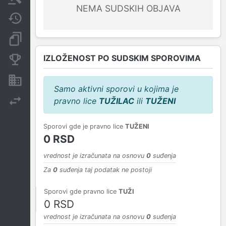
NEMA SUDSKIH OBJAVA
Javne nabavke
Dokumenti i objave
IZLOŽENOST PO SUDSKIM SPOROVIMA
Konkurentske kompanije
Nekretnine i imovina
Samo aktivni sporovi u kojima je
pravno lice
TUŽILAC
ili
TUŽENI
Izvoz
Sporovi gde je pravno lice
TUŽENI
0 RSD
vrednost je izračunata na osnovu
0
suđenja
Za
0
suđenja taj podatak ne postoji
Sporovi gde pravno lice
TUŽI
0 RSD
vrednost je izračunata na osnovu
0
suđenja