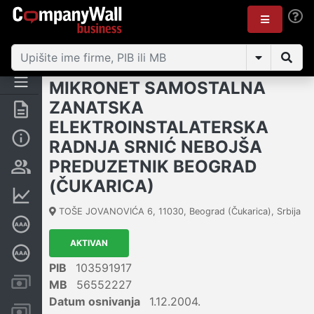
MIKRONET SAMOSTALNA
ZANATSKA
Rezime
ELEKTROINSTALATERSKA
Osnovni podaci
RADNJA SRNIĆ NEBOJŠA
PREDUZETNIK BEOGRAD
Vlasnička struktura
(ČUKARICA)
Finansijski podaci
TOŠE JOVANOVIĆA 6
,
11030
,
Beograd (Čukarica)
,
Srbija
Sertifikat bonitetne izvrsnosti
AKTIVAN
Dubinska bonitetna ocena
PIB
103591917
Kreditni limit kompanije
MB
56552227
Datum osnivanja
1.12.2004.
Računi i blokade