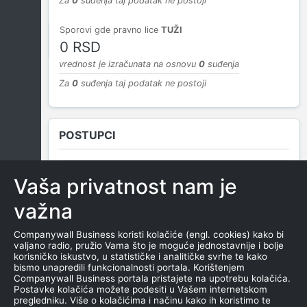
Za
0
suđenja taj podatak ne postoji
Sporovi gde pravno lice
TUŽI
0 RSD
vrednost je izračunata na osnovu
0
suđenja
Za
0
suđenja taj podatak ne postoji
POSTUPCI
Vaša privatnost nam je
NEMA SUDSKIH OBJAVA
važna
Companywall Business koristi kolačiće (engl. cookies) kako bi
valjano radio, pružio Vama što je moguće jednostavnije i bolje
ROČIŠTA
korisničko iskustvo, u statističke i analitičke svrhe te kako
bismo unapredili funkcionalnosti portala. Korištenjem
Companywall Business portala pristajete na upotrebu kolačića.
Postavke kolačića možete podesiti u Vašem internetskom
pregledniku. Više o kolačićima i načinu kako ih koristimo te