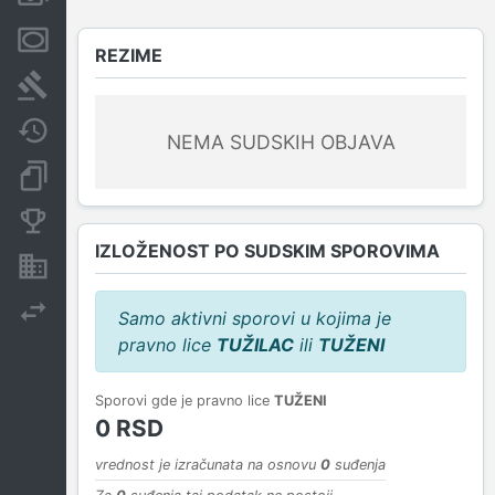
Menice i zaloge
REZIME
Sudski sporovi
Javne nabavke
NEMA SUDSKIH OBJAVA
Dokumenti i objave
Konkurentske kompanije
IZLOŽENOST PO SUDSKIM SPOROVIMA
Nekretnine i imovina
Izvoz
Samo aktivni sporovi u kojima je
pravno lice
TUŽILAC
ili
TUŽENI
Sporovi gde je pravno lice
TUŽENI
0 RSD
vrednost je izračunata na osnovu
0
suđenja