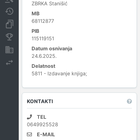
ZBRKA Stanišić
Javne nabavke
MB
68112877
Dokumenti i objave
PIB
Konkurentske kompanije
115119151
Datum osnivanja
Nekretnine i imovina
24.6.2025.
Izvoz
Delatnost
5811 - Izdavanje knjiga;
Leaflet
|
© OpenStreetMap contributors
KONTAKTI
TEL
0649925528
E-MAIL