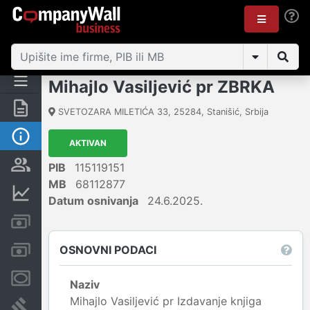
Mihajlo Vasiljević pr ZBRKA
Rezime
SVETOZARA MILETIĆA 33
,
25284
,
Stanišić
,
Srbija
Osnovni podaci
AKTIVAN
Vlasnička struktura
PIB
115119151
MB
68112877
Finansijski podaci
Datum osnivanja
24.6.2025.
Kreditni limit kompanije
OSNOVNI PODACI
Računi i blokade
Menice i zaloge
Naziv
Mihajlo Vasiljević pr Izdavanje knjiga
Sudski sporovi