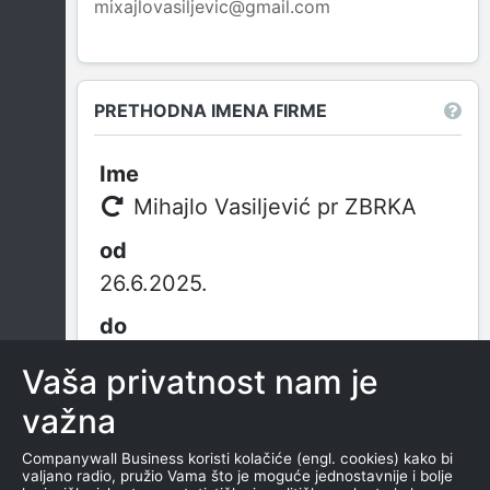
mixajlovasiljevic@gmail.com
PRETHODNA IMENA FIRME
Mihajlo Vasiljević pr ZBRKA
26.6.2025.
-
Vaša privatnost nam je
važna
Mihajlo Vasiljević pr ZBRKA
Companywall Business koristi kolačiće (engl. cookies) kako bi
valjano radio, pružio Vama što je moguće jednostavnije i bolje