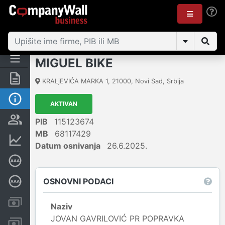
MIGUEL BIKE
Rezime
KRALjEVIĆA MARKA 1
,
21000
,
Novi Sad
,
Srbija
Osnovni podaci
AKTIVAN
Vlasnička struktura
PIB
115123674
MB
68117429
Finansijski podaci
Datum osnivanja
26.6.2025.
Sertifikat bonitetne izvrsnosti
OSNOVNI PODACI
Dubinska bonitetna ocena
Kreditni limit kompanije
Naziv
JOVAN GAVRILOVIĆ PR POPRAVKA
Računi i blokade