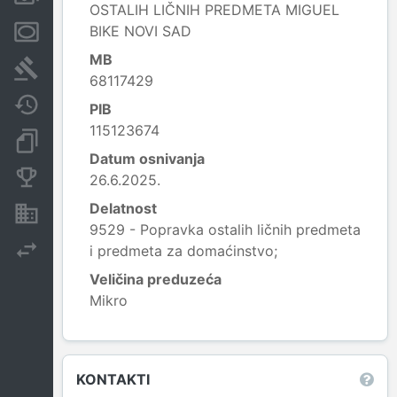
OSTALIH LIČNIH PREDMETA MIGUEL
BIKE NOVI SAD
Menice i zaloge
MB
Sudski sporovi
68117429
Javne nabavke
PIB
115123674
Dokumenti i objave
Datum osnivanja
Konkurentske kompanije
26.6.2025.
Delatnost
Nekretnine i imovina
9529 - Popravka ostalih ličnih predmeta
Izvoz
i predmeta za domaćinstvo;
Veličina preduzeća
Mikro
Leaflet
|
© OpenStreetMap contributors
KONTAKTI