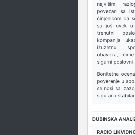
najvišim, raz
povezan sa isto
činjenicom da s
su još uvek u 
trenutni posl
kompanija ukaz
izuzetnu spo
obaveza, čime
sigurni poslovni 
Bonitetna ocen
poverenje u sp
se nosi sa izazo
siguran i stabila
DUBINSKA ANALI
RACIO LIKVIDN