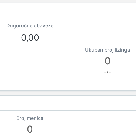
Dugoročne obaveze
0,00
Ukupan broj lizinga
0
-/-
Broj menica
0