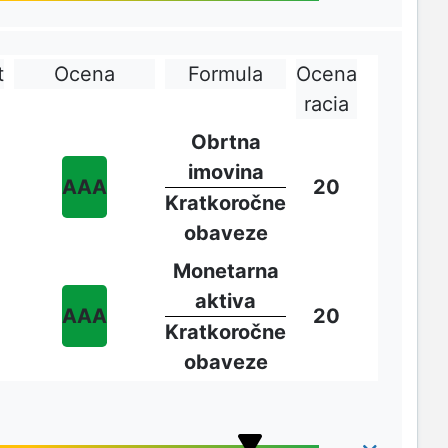
t
Ocena
Formula
Ocena
racia
Obrtna
imovina
AAA
20
Kratkoročne
obaveze
Monetarna
aktiva
AAA
20
Kratkoročne
obaveze