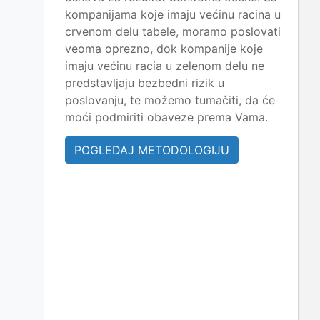
kompanijama koje imaju većinu racina u
crvenom delu tabele, moramo poslovati
veoma oprezno, dok kompanije koje
imaju većinu racia u zelenom delu ne
predstavljaju bezbedni rizik u
poslovanju, te možemo tumačiti, da će
moći podmiriti obaveze prema Vama.
POGLEDAJ METODOLOGIJU