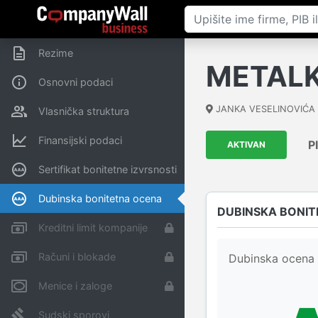
Rezime
METALK
Osnovni podaci
JANKA VESELINOVIĆA
Vlasnička struktura
Finansijski podaci
P
AKTIVAN
Sertifikat bonitetne izvrsnosti
Dubinska bonitetna ocena
DUBINSKA BONIT
Kreditni limit kompanije
Računi i blokade
Dubinska ocena 
Menice i zaloge
Sudski sporovi