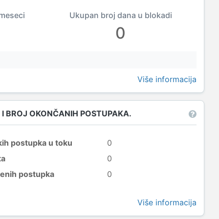
 meseci
Ukupan broj dana u blokadi
0
Više informacija
 I BROJ OKONČANIH POSTUPAKA.
kih postupka u toku
0
ta
0
šenih postupka
0
Više informacija