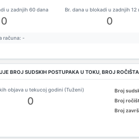
adi u zadnjih 60 dana
Br. dana u blokadi u zadnjih 12
0
0
 računa: -
UJE BROJ SUDSKIH POSTUPAKA U TOKU, BROJ ROČIŠTA
kih objava u tekucoj godini (Tuženi)
Broj suds
0
Broj ročiš
Broj zavr