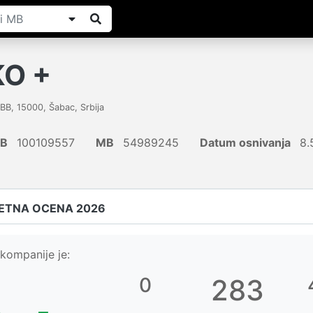
O +
 BB
,
15000
,
Šabac
,
Srbija
IB
100109557
MB
54989245
Datum osnivanja
8.
ETNA OCENA 2026
kompanije je:
0
283