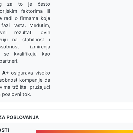
log za to je često
rijskim faktorima ili
e radi o firmama koje
fazi rasta. Međutim,
ovni rezultati ovih
uju na stabilnost i
sobnost izmirenja
 se kvalifikuju kao
partneri.
a
A+
osigurava visoko
osobnost kompanije da
vima tržišta, pružajući
n poslovni tok.
ZA POSLOVANJA
OSTI