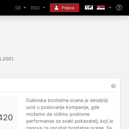
SR
RSD
Prijava
5.2001.
Dubinska bonitetna ocena je detaljniji
uvid u poslovanje kompanije, gde
možemo da vidimo poslovne
420
performanse za svaki pokazatelj, koji je
osnova za rezultat bonitetne ocene. Sa