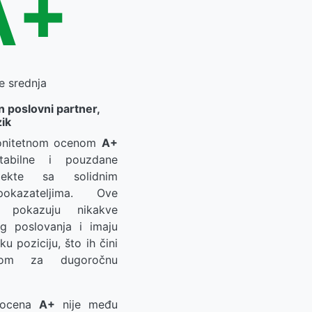
A+
e srednja
an poslovni partner,
zik
bonitetnom ocenom
A+
stabilne i pouzdane
jekte sa solidnim
pokazateljima. Ove
 pokazuju nikakve
og poslovanja i imaju
sku poziciju, što ih čini
jom za dugoročnu
a ocena
A+
nije među