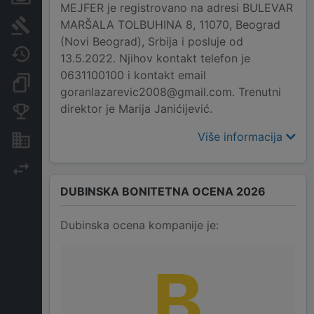
MEJFER je registrovano na adresi BULEVAR
MARŠALA TOLBUHINA 8, 11070, Beograd
Sudski sporovi
(Novi Beograd), Srbija i posluje od
Javne nabavke
13.5.2022. Njihov kontakt telefon je
0631100100 i kontakt email
Dokumenti i objave
goranlazarevic2008@gmail.com. Trenutni
direktor je Marija Janićijević.
Konkurentske kompanije
Više informacija
Nekretnine i imovina
Izvoz
DUBINSKA BONITETNA OCENA 2026
Dubinska ocena kompanije je:
B