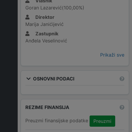
Vlasnik
Goran Lazarević(100,00%)
Direktor
Marija Janićijević
Zastupnik
Anđela Veselinović
Prikaži sve
OSNOVNI PODACI
REZIME FINANSIJA
Preuzmi finansijske podatke
Preuzmi