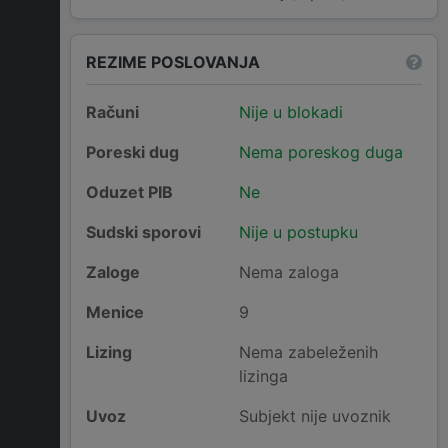
REZIME POSLOVANJA
Računi
Nije u blokadi
Poreski dug
Nema poreskog duga
Oduzet PIB
Ne
Sudski sporovi
Nije u postupku
Zaloge
Nema zaloga
Menice
9
Lizing
Nema zabeleženih
lizinga
Uvoz
Subjekt nije uvoznik