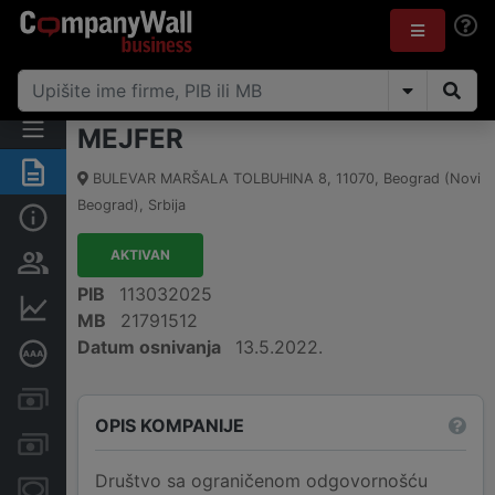
MEJFER
Rezime
BULEVAR MARŠALA TOLBUHINA 8
,
11070
,
Beograd (Novi
Beograd)
,
Srbija
Osnovni podaci
AKTIVAN
Vlasnička struktura
PIB
113032025
Finansijski podaci
MB
21791512
Datum osnivanja
13.5.2022.
Dubinska bonitetna ocena
Kreditni limit kompanije
OPIS KOMPANIJE
Računi i blokade
Društvo sa ograničenom odgovornošću
Menice i zaloge