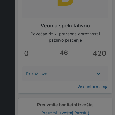
Veoma spekulativno
Povećan rizik, potrebna opreznost i
pažljivo praćenje
0
46
420
Prikaži sve
Više informacija
Preuzmite bonitetni izveštaj
Preuzmi izveštaj (srpski)