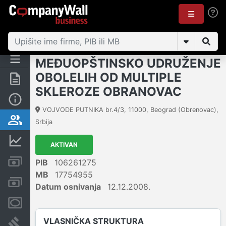
MEĐUOPŠTINSKO UDRUŽENJE
OBOLELIH OD MULTIPLE
Rezime
SKLEROZE OBRANOVAC
Osnovni podaci
VOJVODE PUTNIKA br.4/3
,
11000
,
Beograd (Obrenovac)
,
Vlasnička struktura
Srbija
Finansijski podaci
AKTIVAN
Kreditni limit kompanije
PIB
106261275
MB
17754955
Računi i blokade
Datum osnivanja
12.12.2008.
Menice i zaloge
VLASNIČKA STRUKTURA
Sudski sporovi