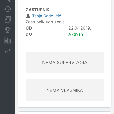
Javne nabavke
ZASTUPNIK
Tanja Radojičić
Dokumenti i objave
Zastupnik udruženja
OD
22.04.2019.
Konkurentske kompanije
DO
Aktivan
Nekretnine i imovina
Izvoz
NEMA SUPERVIZORA
NEMA VLASNIKA