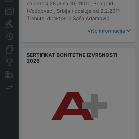
na adresi 28.Juna 19, 11010, Beograd
(Voždovac), Srbija i posluje od 2.2.2011.
Menice i zaloge
Trenutni direktor je Saša Adamović.
Sudski sporovi
Više informacija
Javne nabavke
Dokumenti i objave
SERTIFIKAT BONITETNE IZVRSNOSTI
2026
Konkurentske kompanije
Nekretnine i imovina
Izvoz