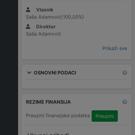
Vlasnik
Saša Adamović(100,00%)
Direktor
Saša Adamović
Prikaži sve
OSNOVNI PODACI
REZIME FINANSIJA
Preuzmi finansijske podatke
Preuzmi