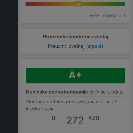
Više informacija
Preuzmite bonitetni izveštaj
Preuzmi izveštaj (srpski)
A+
Dubinska ocena kompanije je:
Više srednja
Siguran i stabilan poslovni partner, nizak
kreditni rizik
0
272
420