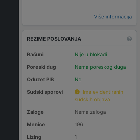
Više informacija
REZIME POSLOVANJA
Računi
Nije u blokadi
Poreski dug
Nema poreskog duga
Oduzet PIB
Ne
Sudski sporovi
Ima evidentiranih
sudskih objava
Zaloge
Nema zaloga
Menice
196
Lizing
1