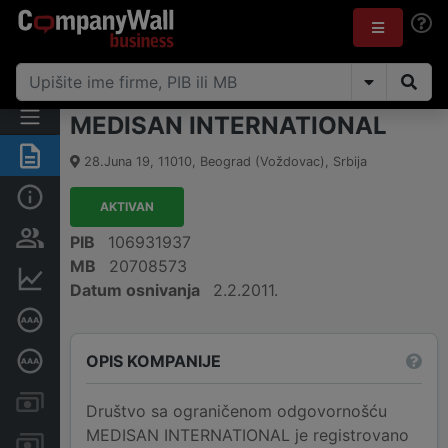
MEDISAN INTERNATIONAL
Rezime
28.Juna 19
,
11010
,
Beograd (Voždovac)
,
Srbija
Osnovni podaci
AKTIVAN
Vlasnička struktura
PIB
106931937
MB
20708573
Finansijski podaci
Datum osnivanja
2.2.2011.
Sertifikat bonitetne izvrsnosti
OPIS KOMPANIJE
Dubinska bonitetna ocena
Kreditni limit kompanije
Društvo sa ograničenom odgovornošću
MEDISAN INTERNATIONAL je registrovano
Računi i blokade