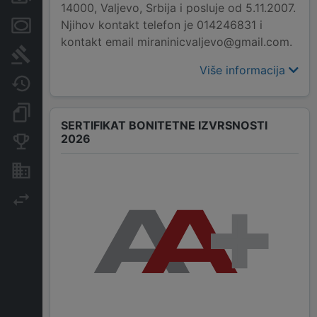
14000, Valjevo, Srbija i posluje od 5.11.2007.
Njihov kontakt telefon je 014246831 i
Menice i zaloge
kontakt email miraninicvaljevo@gmail.com.
Sudski sporovi
Više informacija
Javne nabavke
Dokumenti i objave
SERTIFIKAT BONITETNE IZVRSNOSTI
2026
Konkurentske kompanije
Nekretnine i imovina
Izvoz