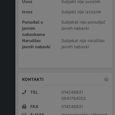
Uvoz
Subjekt nije uvoznik
Izvoz
Subjekt nije izvoznik
Ponuđač u
Subjekat nije ponudjač
javnim
javnih nabavki
nabavkama
Naručilac
Subjekat nije naručilac
javnih nabavki
javnih nabavki
KONTAKTI
TEL
014246831
0641764052
FAX
014246831
E-MAIL
miraninicvaljevo@gmail.