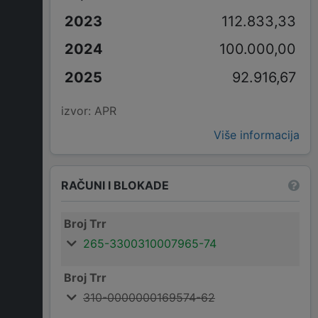
112.833,33
100.000,00
92.916,67
izvor: APR
Više informacija
RAČUNI I BLOKADE
Broj Trr
265-3300310007965-74
Broj Trr
310-0000000169574-62