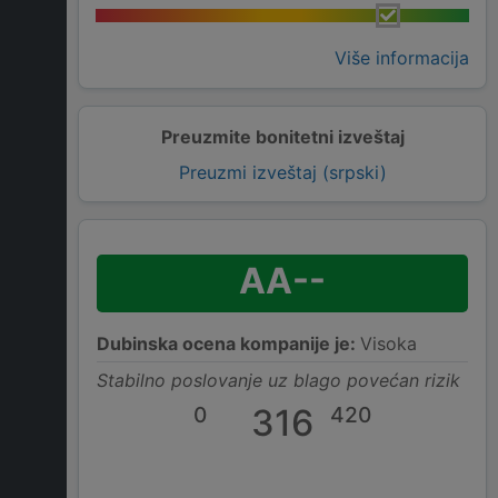
Više informacija
Preuzmite bonitetni izveštaj
Preuzmi izveštaj (srpski)
AA--
Dubinska ocena kompanije je:
Visoka
Stabilno poslovanje uz blago povećan rizik
0
316
420