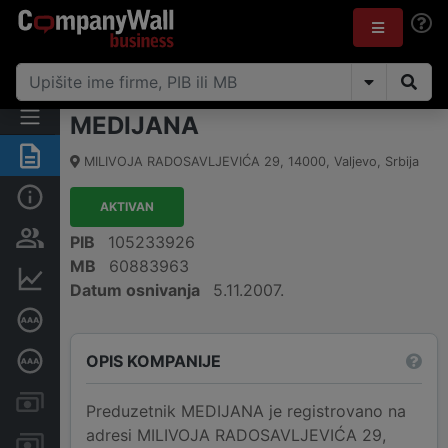
MEDIJANA
Rezime
MILIVOJA RADOSAVLJEVIĆA 29
,
14000
,
Valjevo
,
Srbija
Osnovni podaci
AKTIVAN
Vlasnička struktura
PIB
105233926
MB
60883963
Finansijski podaci
Datum osnivanja
5.11.2007.
Sertifikat bonitetne izvrsnosti
OPIS KOMPANIJE
Dubinska bonitetna ocena
Kreditni limit kompanije
Preduzetnik MEDIJANA je registrovano na
adresi MILIVOJA RADOSAVLJEVIĆA 29,
Računi i blokade