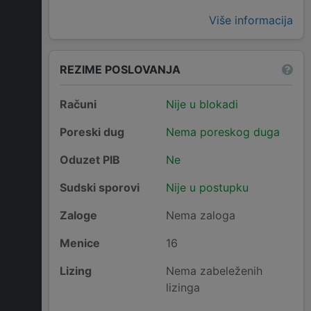
Više informacija
REZIME POSLOVANJA
Računi
Nije u blokadi
Poreski dug
Nema poreskog duga
Oduzet PIB
Ne
Sudski sporovi
Nije u postupku
Zaloge
Nema zaloga
Menice
16
Lizing
Nema zabeleženih
lizinga