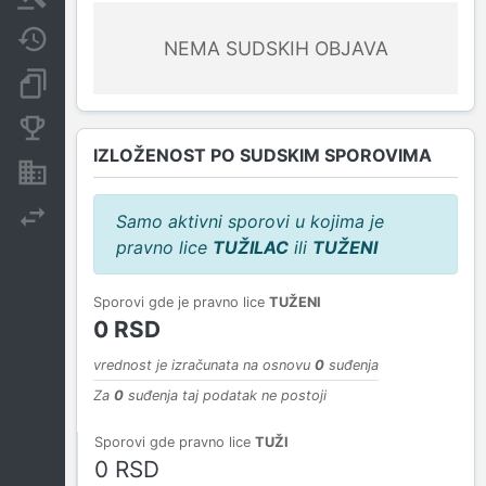
Javne nabavke
NEMA SUDSKIH OBJAVA
Dokumenti i objave
Konkurentske kompanije
IZLOŽENOST PO SUDSKIM SPOROVIMA
Nekretnine i imovina
Izvoz
Samo aktivni sporovi u kojima je
pravno lice
TUŽILAC
ili
TUŽENI
Sporovi gde je pravno lice
TUŽENI
0 RSD
vrednost je izračunata na osnovu
0
suđenja
Za
0
suđenja taj podatak ne postoji
Sporovi gde pravno lice
TUŽI
0 RSD