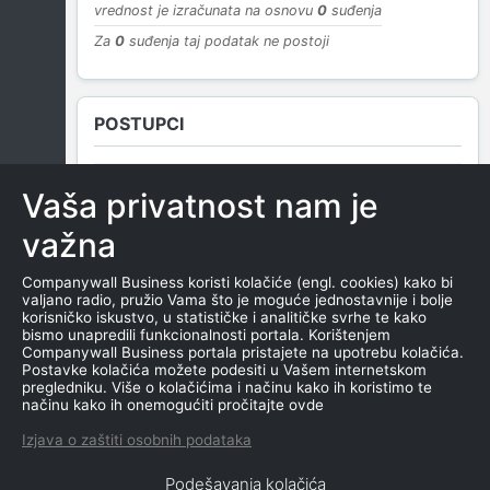
vrednost je izračunata na osnovu
0
suđenja
Za
0
suđenja taj podatak ne postoji
POSTUPCI
Vaša privatnost nam je
NEMA SUDSKIH OBJAVA
važna
Companywall Business koristi kolačiće (engl. cookies) kako bi
valjano radio, pružio Vama što je moguće jednostavnije i bolje
ROČIŠTA
korisničko iskustvo, u statističke i analitičke svrhe te kako
bismo unapredili funkcionalnosti portala. Korištenjem
Companywall Business portala pristajete na upotrebu kolačića.
Postavke kolačića možete podesiti u Vašem internetskom
pregledniku. Više o kolačićima i načinu kako ih koristimo te
NEMA SUDSKIH OBJAVA
načinu kako ih onemogućiti pročitajte ovde
Izjava o zaštiti osobnih podataka
Podešavanja kolačića