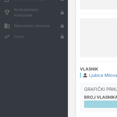
Konkurentske
kompanije
Nekretnine i imovina
Izvoz
VLASNIK
Ljubica Milov
GRAFIČKI PRI
BROJ VLASNIK