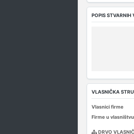
POPIS STVARNIH
VLASNIČKA STR
Vlasnici firme
Firme u vlasništvu
DRVO VLASNI