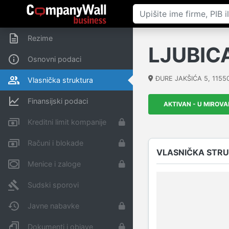
Rezime
LJUBIC
Osnovni podaci
ĐURE JAKŠIĆA 5
,
1155
Vlasnička struktura
Finansijski podaci
AKTIVAN - U MIROV
Kreditni limit kompanije
Računi i blokade
VLASNIČKA STR
Menice i zaloge
Sudski sporovi
Javne nabavke
Dokumenti i objave