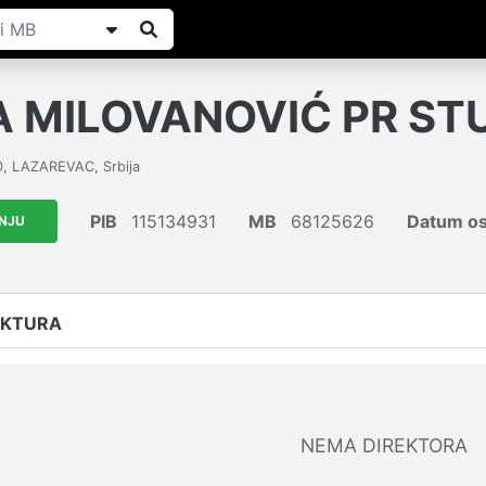
A MILOVANOVIĆ PR ST
0
,
LAZAREVAC
,
Srbija
PIB
115134931
MB
68125626
Datum os
ANJU
UKTURA
NEMA DIREKTORA