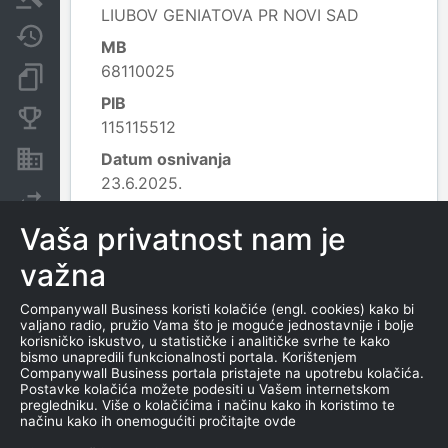
LIUBOV GENIATOVA PR NOVI SAD
Javne nabavke
MB
68110025
Dokumenti i objave
PIB
Konkurentske kompanije
115115512
Datum osnivanja
Nekretnine i imovina
23.6.2025.
Izvoz
Delatnost
Vaša privatnost nam je
6399 - Informacione uslužne delatnosti
na drugom mestu nepomenute;
važna
Leaflet
|
© OpenStreetMap contributors
Companywall Business koristi kolačiće (engl. cookies) kako bi
valjano radio, pružio Vama što je moguće jednostavnije i bolje
korisničko iskustvo, u statističke i analitičke svrhe te kako
KONTAKTI
bismo unapredili funkcionalnosti portala. Korištenjem
Companywall Business portala pristajete na upotrebu kolačića.
Postavke kolačića možete podesiti u Vašem internetskom
E-MAIL
pregledniku. Više o kolačićima i načinu kako ih koristimo te
načinu kako ih onemogućiti pročitajte ovde
lubov.solomina@gmail.com