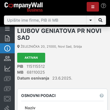
LIUBOV GENIATOVA PR NOVI
SAD
Rezime
ŽELEZNIČKA 20
,
21000
,
Novi Sad
,
Srbija
Osnovni podaci
AKTIVAN
Vlasnička struktura
PIB
115115512
Finansijski podaci
MB
68110025
Datum osnivanja
23.6.2025.
Kreditni limit kompanije
Računi i blokade
OSNOVNI PODACI
Menice i zaloge
Naziv
Sudski sporovi