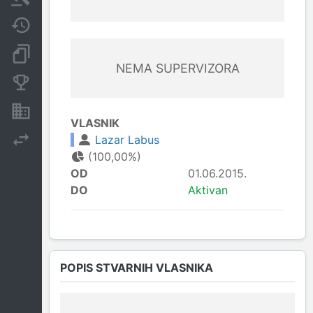
Javne nabavke
Dokumenti i objave
NEMA SUPERVIZORA
Konkurentske kompanije
Nekretnine i imovina
VLASNIK
Lazar Labus
Izvoz
(100,00%)
OD
01.06.2015.
DO
Aktivan
POPIS STVARNIH VLASNIKA