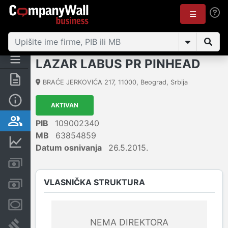
LAZAR LABUS PR PINHEAD
Rezime
BRAĆE JERKOVIĆA 217
,
11000
,
Beograd
,
Srbija
Osnovni podaci
AKTIVAN
Vlasnička struktura
PIB
109002340
MB
63854859
Finansijski podaci
Datum osnivanja
26.5.2015.
Kreditni limit kompanije
VLASNIČKA STRUKTURA
Računi i blokade
Menice i zaloge
NEMA DIREKTORA
Sudski sporovi