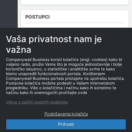
POSTUPCI
Vaša privatnost nam je
NEMA SUDSKIH OBJAVA
važna
Companywall Business koristi kolačiće (engl. cookies) kako bi
valjano radio, pružio Vama što je moguće jednostavnije i bolje
ROČIŠTA
korisničko iskustvo, u statističke i analitičke svrhe te kako
bismo unapredili funkcionalnosti portala. Korištenjem
Companywall Business portala pristajete na upotrebu kolačića.
Postavke kolačića možete podesiti u Vašem internetskom
pregledniku. Više o kolačićima i načinu kako ih koristimo te
NEMA SUDSKIH OBJAVA
načinu kako ih onemogućiti pročitajte ovde
Izjava o zaštiti osobnih podataka
Podešavanja kolačića
Prihvati
CompanyWall Business © 2026
|
Kontakt
|
Uslovi
korišćenja
|
Izjava o privatnosti