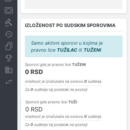
Menice i zaloge
Sudski sporovi
IZLOŽENOST PO SUDSKIM SPOROVIMA
Javne nabavke
Samo aktivni sporovi u kojima je
Dokumenti i objave
pravno lice
TUŽILAC
ili
TUŽENI
Konkurentske kompanije
Sporovi gde je pravno lice
TUŽENI
Nekretnine i imovina
0 RSD
Izvoz
vrednost je izračunata na osnovu
0
suđenja
Za
0
suđenja taj podatak ne postoji
Sporovi gde pravno lice
TUŽI
0 RSD
vrednost je izračunata na osnovu
0
suđenja
Za
0
suđenja taj podatak ne postoji