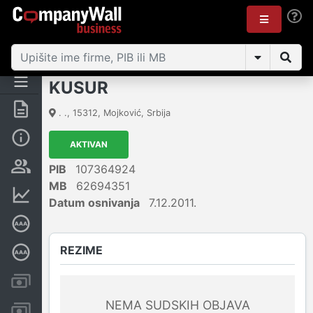
KUSUR
Rezime
. .
,
15312
,
Mojković
,
Srbija
Osnovni podaci
AKTIVAN
Vlasnička struktura
PIB
107364924
MB
62694351
Finansijski podaci
Datum osnivanja
7.12.2011.
Sertifikat bonitetne izvrsnosti
REZIME
Dubinska bonitetna ocena
Kreditni limit kompanije
NEMA SUDSKIH OBJAVA
Računi i blokade