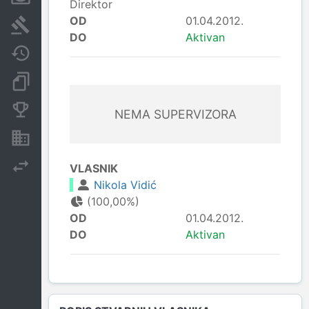
Direktor
OD
01.04.2012.
Sudski sporovi
DO
Aktivan
Javne nabavke
Dokumenti i objave
Konkurentske kompanije
NEMA SUPERVIZORA
Nekretnine i imovina
Izvoz
VLASNIK
Nikola Vidić
(100,00%)
OD
01.04.2012.
DO
Aktivan