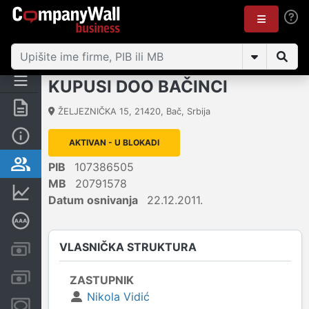
KUPUSI DOO BAČINCI
Rezime
ŽELJEZNIČKA 15
,
21420
,
Bač
,
Srbija
Osnovni podaci
AKTIVAN - U BLOKADI
Vlasnička struktura
PIB
107386505
MB
20791578
Finansijski podaci
Datum osnivanja
22.12.2011.
Dubinska bonitetna ocena
VLASNIČKA STRUKTURA
Kreditni limit kompanije
Računi i blokade
ZASTUPNIK
Nikola Vidić
Menice i zaloge