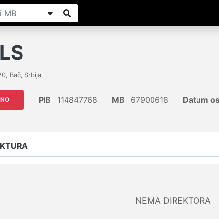
ILS
20
,
Bač
,
Srbija
PIB
114847768
MB
67900618
Datum os
ANO
UKTURA
NEMA DIREKTORA