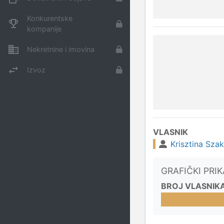
Konkurentske
kompanije
Nekretnine i imovina
Izvoz
VLASNIK
Krisztina Szak
GRAFIČKI PRI
BROJ VLASNIK