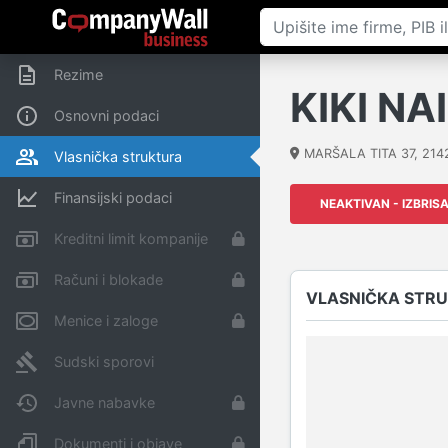
Rezime
KIKI NA
Osnovni podaci
MARŠALA TITA 37
,
214
Vlasnička struktura
Finansijski podaci
NEAKTIVAN - IZBRIS
Kreditni limit kompanije
Računi i blokade
VLASNIČKA STR
Menice i zaloge
Sudski sporovi
Javne nabavke
Dokumenti i objave