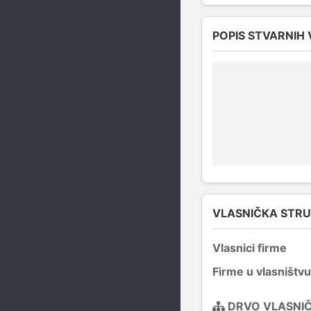
POPIS STVARNIH
VLASNIČKA STR
Vlasnici firme
Firme u vlasništvu
DRVO VLASNI