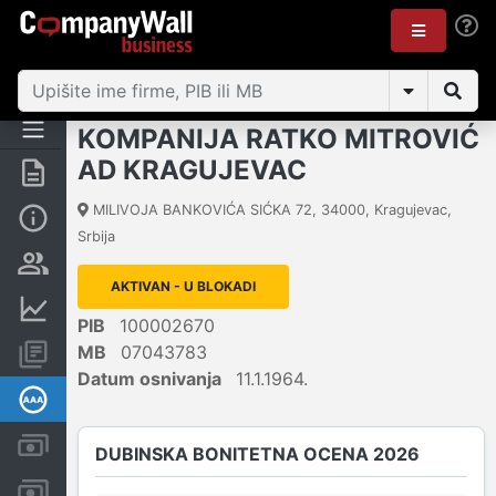
KOMPANIJA RATKO MITROVIĆ
AD KRAGUJEVAC
Rezime
MILIVOJA BANKOVIĆA SIĆKA 72
,
34000
,
Kragujevac
,
Osnovni podaci
Srbija
Vlasnička struktura
AKTIVAN - U BLOKADI
Finansijski podaci
PIB
100002670
MB
07043783
Konsolidovani izveštaji
Datum osnivanja
11.1.1964.
Dubinska bonitetna ocena
Kreditni limit kompanije
DUBINSKA BONITETNA OCENA 2026
Računi i blokade