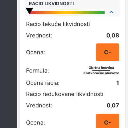
RACIO LIKVIDNOSTI
Racio tekuće likvidnosti
0,08
C-
Obrtna imovina
Kratkoročne obaveze
1
Racio redukovane likvidnosti
0,07
C-