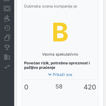
Dubinska ocena kompanije je:
Menice i zaloge
Sudski sporovi
B
Javne nabavke
Dokumenti i objave
Konkurentske kompanije
Veoma spekulativno
Nekretnine i imovina
Povećan rizik, potrebna opreznost i
Izvoz
pažljivo praćenje
Prikaži sve
0
58
420