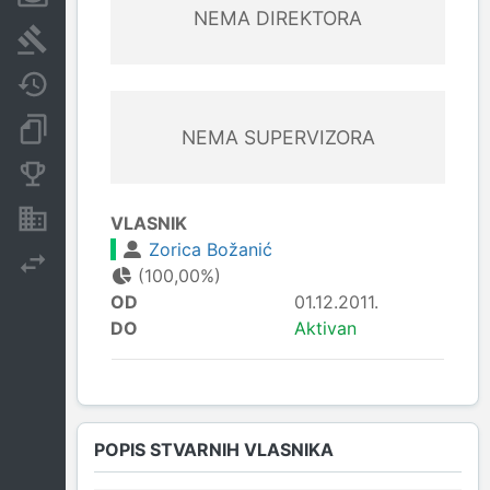
NEMA DIREKTORA
Sudski sporovi
Javne nabavke
Dokumenti i objave
NEMA SUPERVIZORA
Konkurentske kompanije
Nekretnine i imovina
VLASNIK
Zorica Božanić
Izvoz
(100,00%)
OD
01.12.2011.
DO
Aktivan
POPIS STVARNIH VLASNIKA