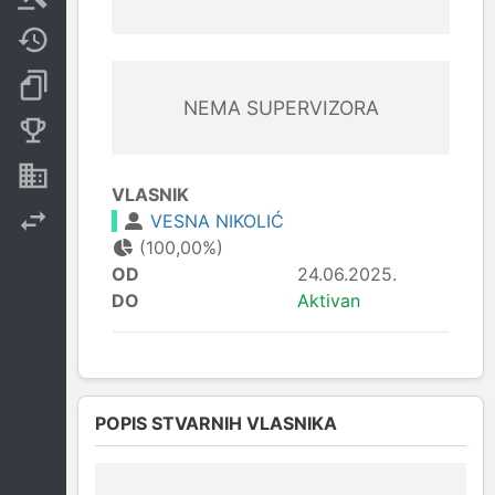
Javne nabavke
Dokumenti i objave
NEMA SUPERVIZORA
Konkurentske kompanije
Nekretnine i imovina
VLASNIK
VESNA NIKOLIĆ
Izvoz
(100,00%)
OD
24.06.2025.
DO
Aktivan
POPIS STVARNIH VLASNIKA