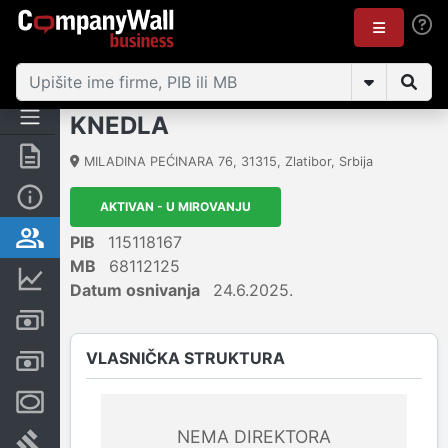
KNEDLA
Rezime
MILADINA PEĆINARA 76
,
31315
,
Zlatibor
,
Srbija
Osnovni podaci
AKTIVAN - U MIROVANJU
Vlasnička struktura
PIB
115118167
MB
68112125
Finansijski podaci
Datum osnivanja
24.6.2025.
Kreditni limit kompanije
VLASNIČKA STRUKTURA
Računi i blokade
Menice i zaloge
NEMA DIREKTORA
Sudski sporovi