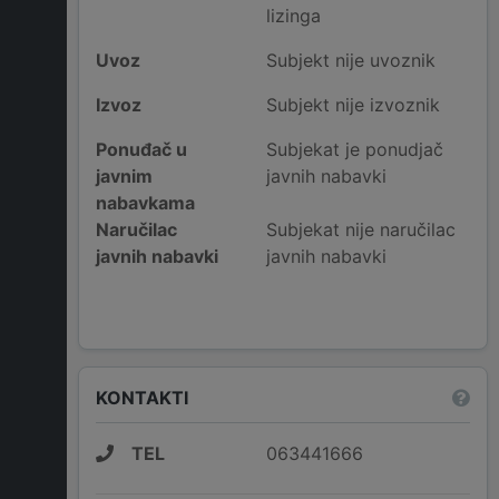
lizinga
Uvoz
Subjekt nije uvoznik
Izvoz
Subjekt nije izvoznik
Ponuđač u
Subjekat je ponudjač
javnim
javnih nabavki
nabavkama
Naručilac
Subjekat nije naručilac
javnih nabavki
javnih nabavki
KONTAKTI
TEL
063441666