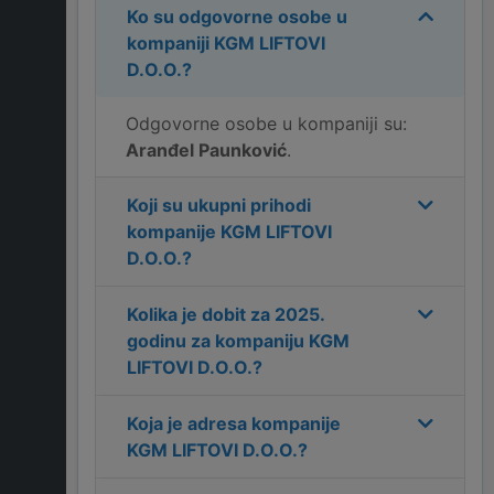
Ko su odgovorne osobe u
kompaniji
KGM LIFTOVI
D.O.O.
?
Odgovorne osobe u kompaniji su:
Aranđel Paunković
.
Koji su ukupni prihodi
kompanije
KGM LIFTOVI
D.O.O.
?
Kolika je dobit za
2025
.
godinu za kompaniju
KGM
LIFTOVI D.O.O.
?
Koja je adresa kompanije
KGM LIFTOVI D.O.O.
?