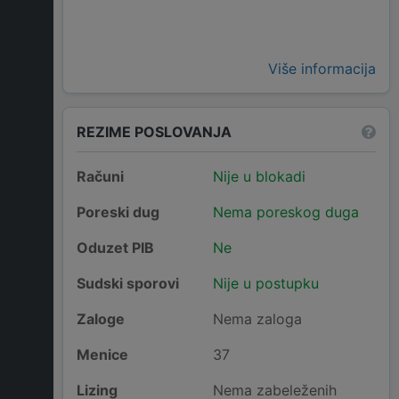
Više informacija
REZIME POSLOVANJA
Računi
Nije u blokadi
Poreski dug
Nema poreskog duga
Oduzet PIB
Ne
Sudski sporovi
Nije u postupku
Zaloge
Nema zaloga
Menice
37
Lizing
Nema zabeleženih