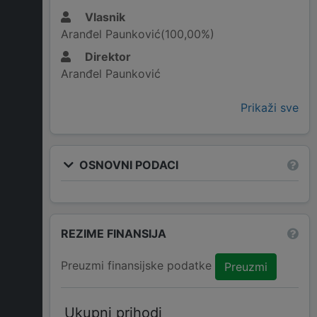
Vlasnik
Aranđel Paunković(100,00%)
Direktor
Aranđel Paunković
Prikaži sve
OSNOVNI PODACI
REZIME FINANSIJA
Preuzmi finansijske podatke
Preuzmi
Ukupni prihodi