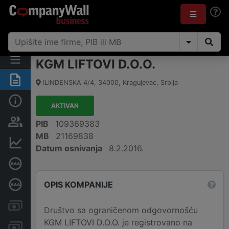
KGM LIFTOVI D.O.O.
Rezime
ILINDENSKA 4/4
,
34000
,
Kragujevac
,
Srbija
Osnovni podaci
AKTIVAN
Vlasnička struktura
PIB
109369383
MB
21169838
Finansijski podaci
Datum osnivanja
8.2.2016.
Sertifikat bonitetne izvrsnosti
OPIS KOMPANIJE
Dubinska bonitetna ocena
Kreditni limit kompanije
Društvo sa ograničenom odgovornošću
KGM LIFTOVI D.O.O. je registrovano na
Računi i blokade