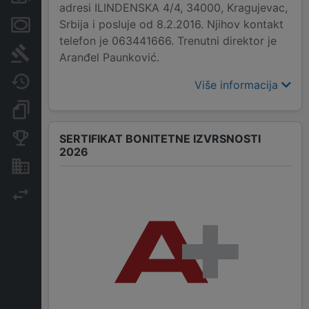
adresi ILINDENSKA 4/4, 34000, Kragujevac,
Srbija i posluje od 8.2.2016. Njihov kontakt
Menice i zaloge
telefon je 063441666. Trenutni direktor je
Sudski sporovi
Aranđel Paunković.
Javne nabavke
Više informacija
Dokumenti i objave
Konkurentske kompanije
SERTIFIKAT BONITETNE IZVRSNOSTI
2026
Nekretnine i imovina
Izvoz