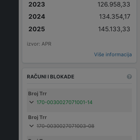
126.958,33
134.354,17
145.133,33
izvor: APR
Više informacija
RAČUNI I BLOKADE
Broj Trr
170-0030027071001-14
Broj Trr
170-0030027071003-08