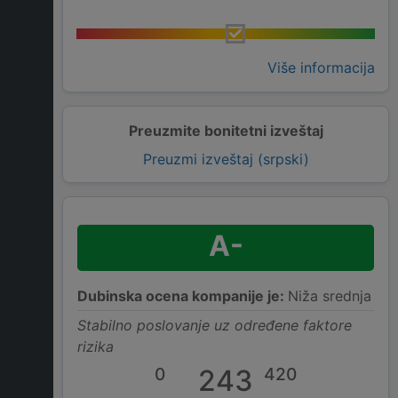
Više informacija
Preuzmite bonitetni izveštaj
Preuzmi izveštaj (srpski)
A-
Dubinska ocena kompanije je:
Niža srednja
Stabilno poslovanje uz određene faktore
rizika
0
243
420