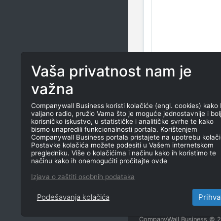
Vaša privatnost nam je
važna
Companywall Business koristi kolačiće (engl. cookies) kako 
valjano radio, pružio Vama što je moguće jednostavnije i bol
korisničko iskustvo, u statističke i analitičke svrhe te kako
bismo unapredili funkcionalnosti portala. Korištenjem
Companywall Business portala pristajete na upotrebu kolači
Postavke kolačića možete podesiti u Vašem internetskom
pregledniku. Više o kolačićima i načinu kako ih koristimo te
načinu kako ih onemogućiti pročitajte ovde
Izjava o zaštiti osobnih podataka
Podešavanja kolačića
Prihva
CompanyWall Business © 