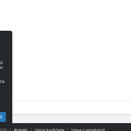
bi
je
ća.
ti
2026
|
Kontakt
|
Uslovi korišćenja
|
Izjava o privatnosti