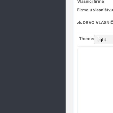
Vlasnici firme
Firme u vlasništvu
DRVO VLASNI
Theme: