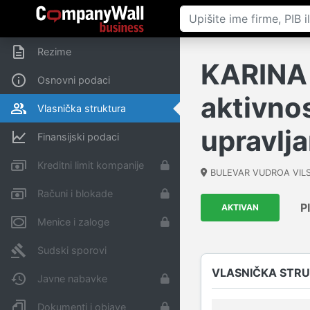
Rezime
KARINA 
Osnovni podaci
aktivnos
Vlasnička struktura
upravl
Finansijski podaci
Kreditni limit kompanije
BULEVAR VUDROA VILSO
Računi i blokade
P
AKTIVAN
Menice i zaloge
Sudski sporovi
VLASNIČKA STR
Javne nabavke
Dokumenti i objave