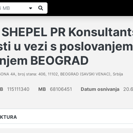
SHEPEL PR Konsultant
ti u vezi s poslovanjem
janjem BEOGRAD
NA 4A, broj stana: 406
,
11102
,
BEOGRAD (SAVSKI VENAC)
,
Srbija
IB
115111340
MB
68106451
Datum osnivanja
20.6
UKTURA