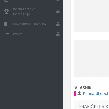
Konkurentske
kompanije
Nekretnine i imovina
Izvoz
VLASNIK
Karina Shepel
GRAFIČKI PRI