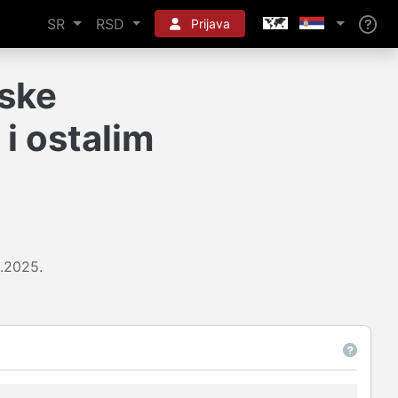
SR
RSD
Prijava
ske
 i ostalim
.2025.