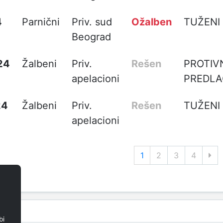
4
Parnični
Priv. sud
Ožalben
TUŽENI
Beograd
24
Žalbeni
Priv.
Rešen
PROTIV
apelacioni
PREDL
24
Žalbeni
Priv.
Rešen
TUŽENI
apelacioni
1
2
3
4
bi