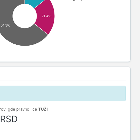
21.4%
64.3%
ovi gde pravno lice
TUŽI
 RSD