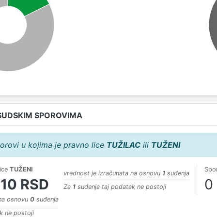
SUDSKIM SPOROVIMA
orovi u kojima je pravno lice
TUŽILAC
ili
TUŽENI
lice
TUŽENI
Spor
vrednost je izračunata na osnovu
1
suđenja
310 RSD
0
Za
1
suđenja taj podatak ne postoji
 na osnovu
0
suđenja
k ne postoji