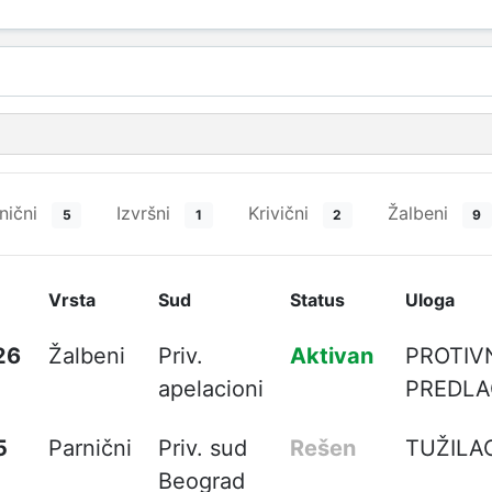
nični
Izvršni
Krivični
Žalbeni
5
1
2
9
Vrsta
Sud
Status
Uloga
26
Žalbeni
Priv.
Aktivan
PROTIV
apelacioni
PREDL
5
Parnični
Priv. sud
Rešen
TUŽILA
Beograd