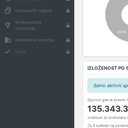
Dokumenti i objave
Konkurentske
kompanije
82.4%
Nekretnine i imovina
Izvoz
IZLOŽENOST PO 
Samo aktivni sp
Sporovi gde je pravno 
135.343.
vrednost je izračunata
Za
1
suđenja taj podata