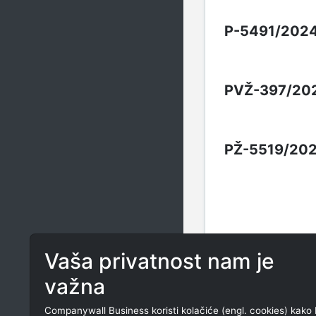
P-5491/202
PVŽ-397/20
PŽ-5519/20
Vaša privatnost nam je
važna
ROČIŠTA
Companywall Business koristi kolačiće (engl. cookies) kako 