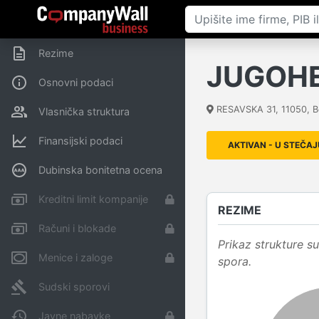
Rezime
JUGOHE
Osnovni podaci
RESAVSKA 31
,
11050
,
B
Vlasnička struktura
Finansijski podaci
AKTIVAN - U STEČAJ
Dubinska bonitetna ocena
Kreditni limit kompanije
REZIME
Računi i blokade
Prikaz strukture 
Menice i zaloge
spora.
Sudski sporovi
Javne nabavke