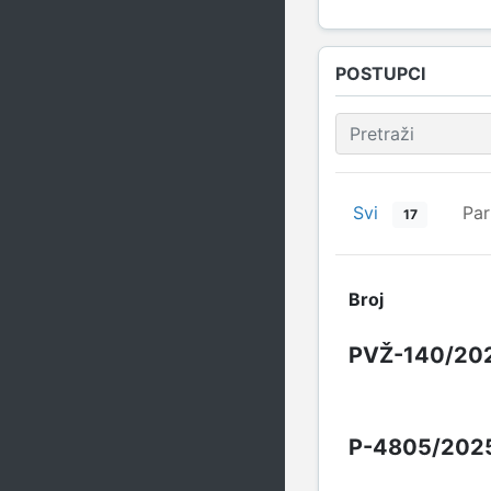
POSTUPCI
Svi
Par
17
Broj
PVŽ-140/20
P-4805/202