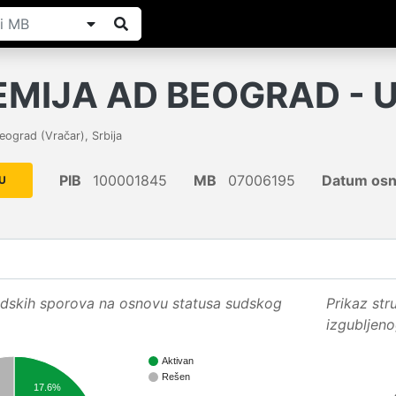
MIJA AD BEOGRAD - 
eograd (Vračar)
,
Srbija
PIB
100001845
MB
07006195
Datum osn
U
sudskih sporova na osnovu statusa sudskog
Prikaz str
izgubljen
Aktivan
Rešen
17.6%