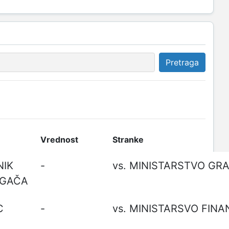
Pretraga
Vrednost
Stranke
NIK
-
AGAČA
C
-