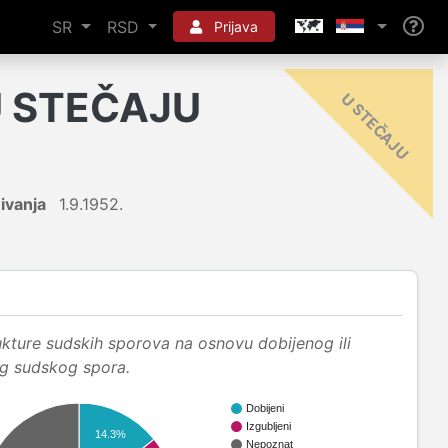
SR
RSD
Prijava
U STEČAJU
-
U
ivanja
1.9.1952.
ukture sudskih sporova na osnovu dobijenog ili
og sudskog spora.
Dobijeni
Izgubljeni
14.3%
Nepoznat