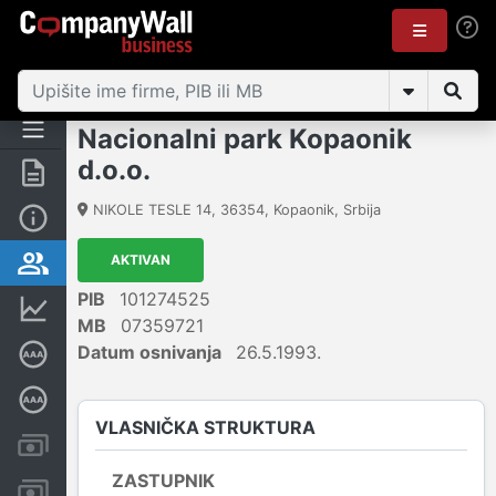
Nacionalni park Kopaonik
d.o.o.
Rezime
NIKOLE TESLE 14
,
36354
,
Kopaonik
,
Srbija
Osnovni podaci
AKTIVAN
Vlasnička struktura
PIB
101274525
Finansijski podaci
MB
07359721
Datum osnivanja
26.5.1993.
Sertifikat bonitetne izvrsnosti
Dubinska bonitetna ocena
VLASNIČKA STRUKTURA
Kreditni limit kompanije
ZASTUPNIK
Računi i blokade