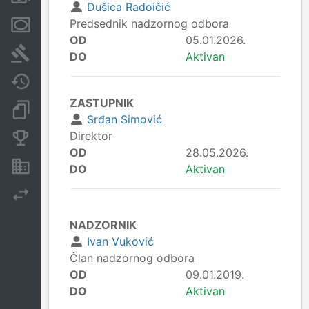
Dušica Radoičić
Predsednik nadzornog odbora
Menice i zaloge
OD
05.01.2026.
Sudski sporovi
DO
Aktivan
Javne nabavke
ZASTUPNIK
Dokumenti i objave
Srđan Simović
Direktor
Konkurentske kompanije
OD
28.05.2026.
Nekretnine i imovina
DO
Aktivan
Izvoz
NADZORNIK
Ivan Vuković
Član nadzornog odbora
OD
09.01.2019.
DO
Aktivan