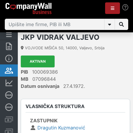
JKP VIDRAK VALJEVO
Rezime
VOJVODE MIŠIĆA 50
,
14000
,
Valjevo
,
Srbija
Osnovni podaci
AKTIVAN
Vlasnička struktura
PIB
100069386
MB
07096844
Finansijski podaci
Datum osnivanja
27.4.1972.
Sertifikat bonitetne izvrsnosti
VLASNIČKA STRUKTURA
Dubinska bonitetna ocena
Kreditni limit kompanije
ZASTUPNIK
Dragutin Kuzmanović
Računi i blokade