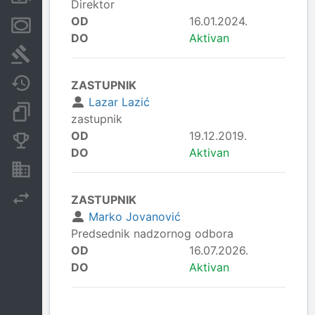
Direktor
OD
16.01.2024.
Menice i zaloge
DO
Aktivan
Sudski sporovi
Javne nabavke
ZASTUPNIK
Lazar Lazić
Dokumenti i objave
zastupnik
OD
19.12.2019.
Konkurentske kompanije
DO
Aktivan
Nekretnine i imovina
Izvoz
ZASTUPNIK
Marko Jovanović
Predsednik nadzornog odbora
OD
16.07.2026.
DO
Aktivan