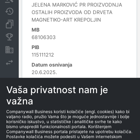
JELENA MARKOVIĆ PR PROIZVODNJA
Javne nabavke
OSTALIH PROIZVODA OD DRVETA
MAGNETIKO-ART KREPOLJIN
Dokumenti i objave
MB
Konkurentske kompanije
68106303
PIB
Nekretnine i imovina
115111212
Izvoz
Datum osnivanja
20.6.2025.
Delatnost
Vaša privatnost nam je
1629 - Proizvodnja ostalih proizvoda od
drveta, plute, slame i pruća;
važna
Leaflet
|
© OpenStreetMap contributors
Companywall Business koristi kolačiće (engl. cookies) kako bi
valjano radio, pružio Vama što je moguće jednostavnije i bolje
korisničko iskustvo, u statističke i analitičke svrhe te kako
KONTAKTI
bismo unapredili funkcionalnosti portala. Korištenjem
Companywall Business portala pristajete na upotrebu kolačića.
Postavke kolačića možete podesiti u Vašem internetskom