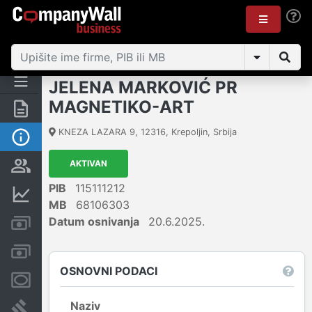
JELENA MARKOVIĆ PR
MAGNETIKO-ART
Rezime
KNEZA LAZARA 9
,
12316
,
Krepoljin
,
Srbija
Osnovni podaci
AKTIVAN
Vlasnička struktura
PIB
115111212
Finansijski podaci
MB
68106303
Datum osnivanja
20.6.2025.
Kreditni limit kompanije
Računi i blokade
OSNOVNI PODACI
Menice i zaloge
Naziv
Sudski sporovi