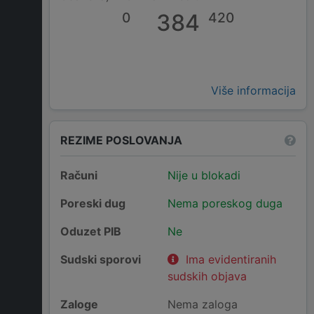
0
384
420
Više informacija
REZIME POSLOVANJA
Računi
Nije u blokadi
Poreski dug
Nema poreskog duga
Oduzet PIB
Ne
Sudski sporovi
Ima evidentiranih
sudskih objava
Zaloge
Nema zaloga