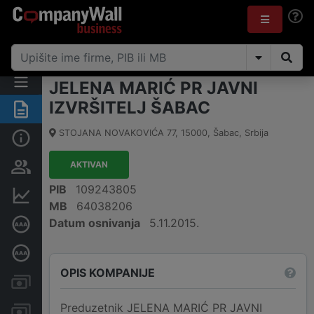
JELENA MARIĆ PR JAVNI
IZVRŠITELJ ŠABAC
Rezime
STOJANA NOVAKOVIĆA 77
,
15000
,
Šabac
,
Srbija
Osnovni podaci
AKTIVAN
Vlasnička struktura
PIB
109243805
Finansijski podaci
MB
64038206
Datum osnivanja
5.11.2015.
Sertifikat bonitetne izvrsnosti
Dubinska bonitetna ocena
OPIS KOMPANIJE
Kreditni limit kompanije
Preduzetnik JELENA MARIĆ PR JAVNI
Računi i blokade