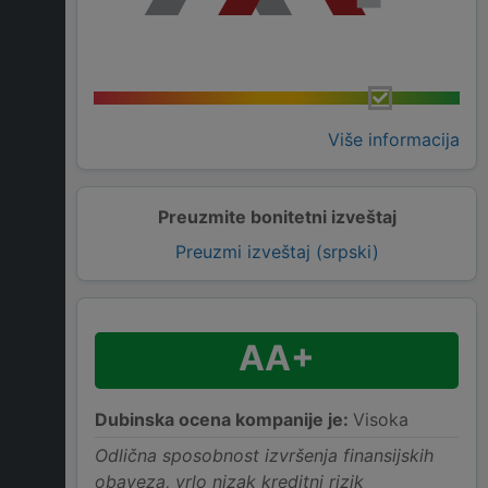
Više informacija
Preuzmite bonitetni izveštaj
Preuzmi izveštaj (srpski)
AA+
Dubinska ocena kompanije je:
Visoka
Odlična sposobnost izvršenja finansijskih
obaveza, vrlo nizak kreditni rizik