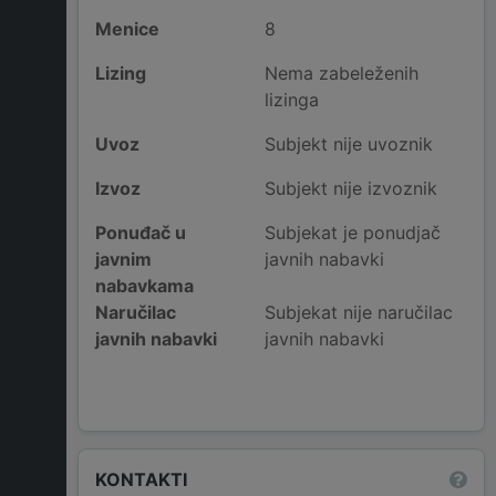
Menice
8
Lizing
Nema zabeleženih
lizinga
Uvoz
Subjekt nije uvoznik
Izvoz
Subjekt nije izvoznik
Ponuđač u
Subjekat je ponudjač
javnim
javnih nabavki
nabavkama
Naručilac
Subjekat nije naručilac
javnih nabavki
javnih nabavki
KONTAKTI