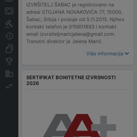
IZVRŠITELJ ŠABAC je registrovano na
Menice i zaloge
adresi STOJANA NOVAKOVIĆA 77, 15000,
Šabac, Srbija i posluje od 5.11.2015. Njihov
Sudski sporovi
kontakt telefon je 015601893 i kontakt
email izvrsiteljmaricjelena@gmail.com.
Javne nabavke
Trenutni direktor je Jelena Marić.
Dokumenti i objave
Više informacija
Konkurentske kompanije
Nekretnine i imovina
SERTIFIKAT BONITETNE IZVRSNOSTI
2026
Izvoz