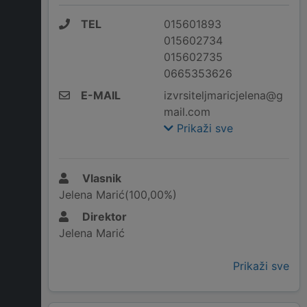
TEL
015601893
015602734
015602735
0665353626
E-MAIL
izvrsiteljmaricjelena@g
mail.com
Prikaži sve
Vlasnik
Jelena Marić(100,00%)
Direktor
Jelena Marić
Prikaži sve