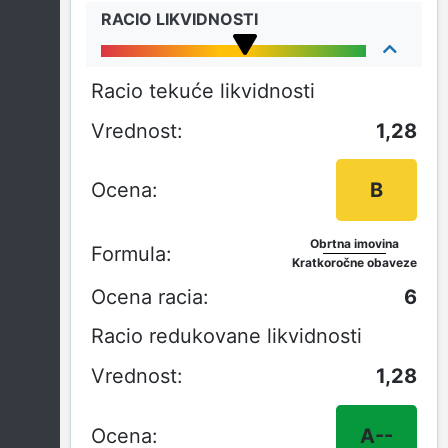
RACIO LIKVIDNOSTI
Racio tekuće likvidnosti
1,28
B
Obrtna imovina
Kratkoročne obaveze
6
Racio redukovane likvidnosti
1,28
A--