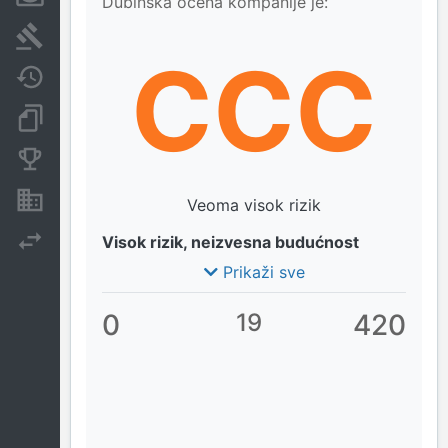
Dubinska ocena kompanije je:
Sudski sporovi
CCC
Javne nabavke
Dokumenti i objave
Konkurentske kompanije
Nekretnine i imovina
Veoma visok rizik
Izvoz
Visok rizik, neizvesna budućnost
Prikaži sve
0
19
420