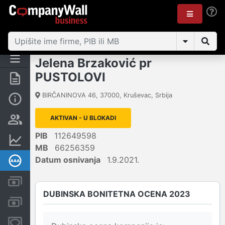
Jelena Brzaković pr
PUSTOLOVI
Rezime
BIRČANINOVA 46
,
37000
,
Kruševac
,
Srbija
Osnovni podaci
AKTIVAN - U BLOKADI
Vlasnička struktura
PIB
112649598
Finansijski podaci
MB
66256359
Datum osnivanja
1.9.2021.
Dubinska bonitetna ocena
Kreditni limit kompanije
DUBINSKA BONITETNA OCENA 2023
Računi i blokade
Menice i zaloge