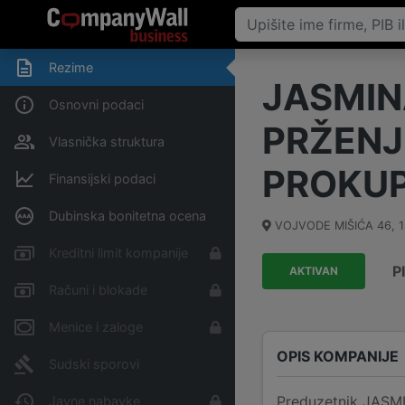
Rezime
JASMIN
Osnovni podaci
PRŽENJ
Vlasnička struktura
PROKUP
Finansijski podaci
Dubinska bonitetna ocena
VOJVODE MIŠIĆA 46
,
Kreditni limit kompanije
P
AKTIVAN
Računi i blokade
Menice i zaloge
OPIS KOMPANIJE
Sudski sporovi
Preduzetnik JASM
Javne nabavke