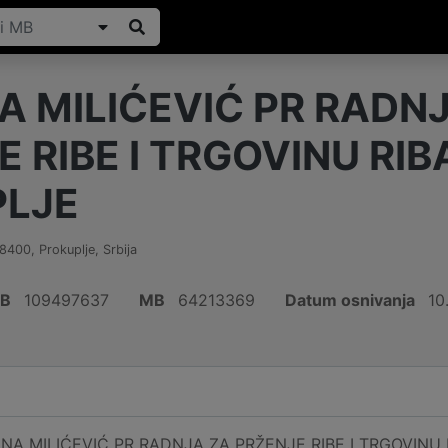
A MILIĆEVIĆ PR RADN
E RIBE I TRGOVINU RI
LJE
18400
,
Prokuplje
,
Srbija
IB
109497637
MB
64213369
Datum osnivanja
10
INA MILIĆEVIĆ PR RADNJA ZA PRŽENJE RIBE I TRGOVINU 