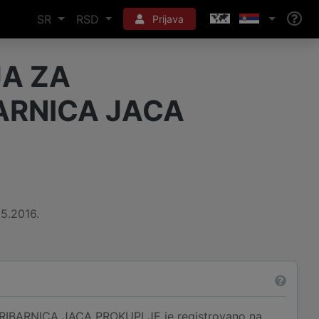
SR
RSD
Prijava
JA ZA
BARNICA JACA
.5.2016.
RIBARNICA JACA PROKUPLJE je registrovano na