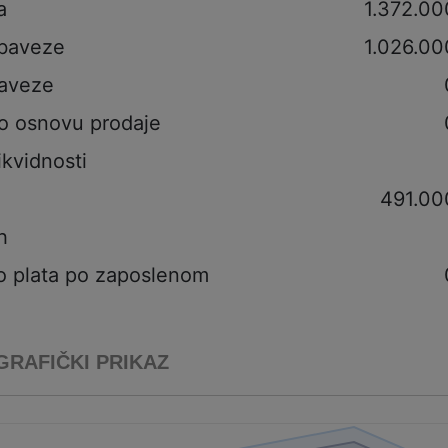
a
1.372.00
obaveze
1.026.00
aveze
po osnovu prodaje
ikvidnosti
491.00
h
o plata po zaposlenom
GRAFIČKI PRIKAZ