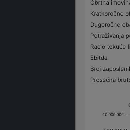
Obrtna imovin
Kratkoročne 
Dugoročne ob
Potraživanja 
Racio tekuće l
Ebitda
Broj zaposleni
Prosečna brut
10.000.000…