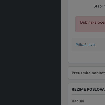
Stabil
Dubinska ocen
Prikaži sve
Preuzmite bonitetn
REZIME POSLOV
Računi