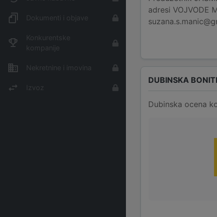
adresi VOJVODE MIŠ
Dokumenti i objave
suzana.s.manic@gma
Konkurentske
kompanije
Nekretnine i imovina
DUBINSKA BONIT
Izvoz
Dubinska ocena ko