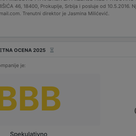
IĆA 46, 18400, Prokuplje, Srbija i posluje od 10.5.2016. N
il.com. Trenutni direktor je Jasmina Milićević.
ETNA OCENA 2025
mpanije je:
BBB
Spekulativno