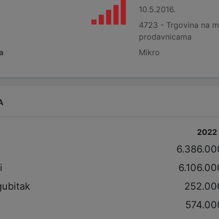
10.5.2016.
4723 - Trgovina na m
prodavnicama
a
Mikro
A
2022
i
6.386.00
i
6.106.00
gubitak
252.00
574.00