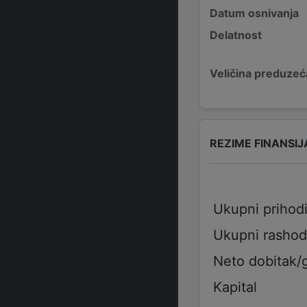
Datum osnivanja
Delatnost
Veličina preduzeć
REZIME FINANSIJ
Ukupni prihod
Ukupni rashod
Neto dobitak/
Kapital