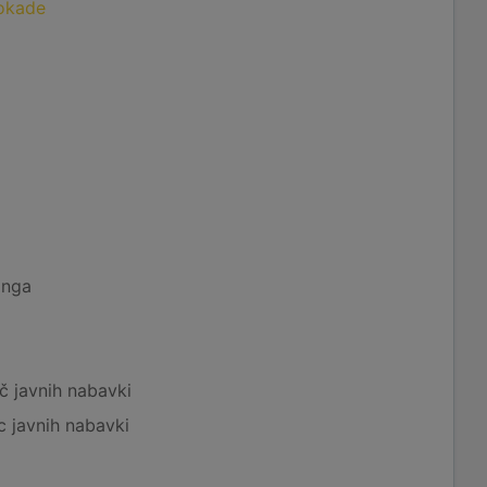
lokade
inga
č javnih nabavki
c javnih nabavki