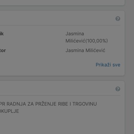
ik
Jasmina
Milićević(100,00%)
tor
Jasmina Milićević
Prikaži sve
PR RADNJA ZA PRŽENJE RIBE I TRGOVINU
OKUPLJE