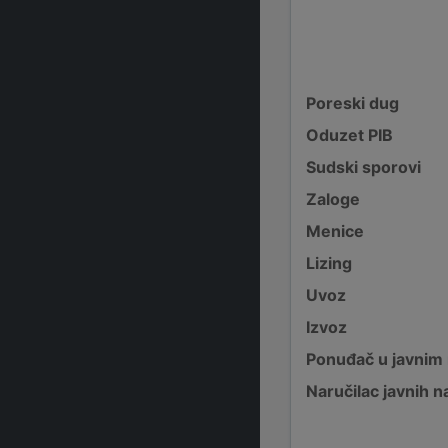
Poreski dug
Oduzet PIB
Sudski sporovi
Zaloge
Menice
Lizing
Uvoz
Izvoz
Ponuđač u javnim
Naručilac javnih n