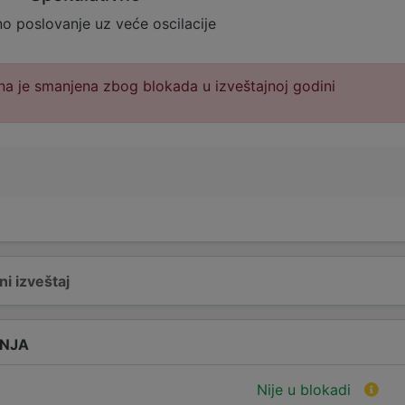
no poslovanje uz veće oscilacije
a je smanjena zbog blokada u izveštajnoj godini
i izveštaj
ANJA
Nije u blokadi