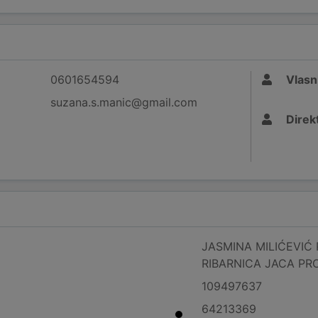
0601654594
Vlasn
suzana.s.manic@gmail.com
Direk
JASMINA MILIĆEVIĆ 
RIBARNICA JACA PR
109497637
64213369