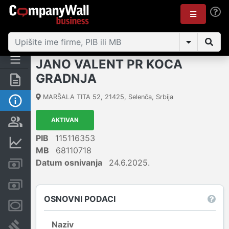
JANO VALENT PR KOCA
GRADNJA
Rezime
MARŠALA TITA 52
,
21425
,
Selenča
,
Srbija
Osnovni podaci
AKTIVAN
Vlasnička struktura
PIB
115116353
Finansijski podaci
MB
68110718
Datum osnivanja
24.6.2025.
Kreditni limit kompanije
Računi i blokade
OSNOVNI PODACI
Menice i zaloge
Naziv
Sudski sporovi