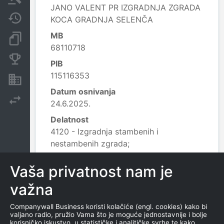
JANO VALENT PR IZGRADNJA ZGRADA
Javne nabavke
KOCA GRADNJA SELENČA
MB
Dokumenti i objave
68110718
Konkurentske kompanije
PIB
115116353
Nekretnine i imovina
Datum osnivanja
Izvoz
24.6.2025.
Delatnost
4120 - Izgradnja stambenih i
nestambenih zgrada;
Leaflet
|
© OpenStreetMap contributors
Vaša privatnost nam je
važna
KONTAKTI
Companywall Business koristi kolačiće (engl. cookies) kako bi
TEL
valjano radio, pružio Vama što je moguće jednostavnije i bolje
korisničko iskustvo, u statističke i analitičke svrhe te kako