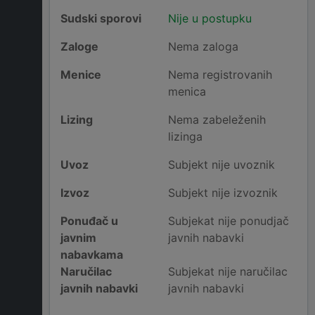
Sudski sporovi
Nije u postupku
Zaloge
Nema zaloga
Menice
Nema registrovanih
menica
Lizing
Nema zabeleženih
lizinga
Uvoz
Subjekt nije uvoznik
Izvoz
Subjekt nije izvoznik
Ponuđač u
Subjekat nije ponudjač
javnim
javnih nabavki
nabavkama
Naručilac
Subjekat nije naručilac
javnih nabavki
javnih nabavki