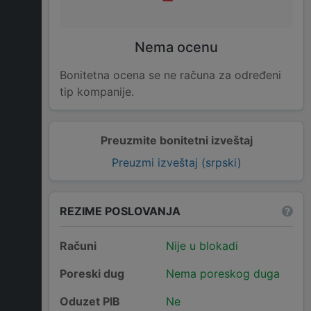
Nema ocenu
Bonitetna ocena se ne računa za određeni
tip kompanije.
Preuzmite bonitetni izveštaj
Preuzmi izveštaj (srpski)
REZIME POSLOVANJA
Računi
Nije u blokadi
Poreski dug
Nema poreskog duga
Oduzet PIB
Ne