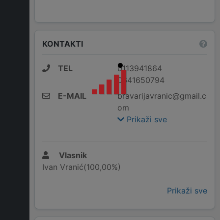
KONTAKTI
TEL
0113941864
0641650794
E-MAIL
bravarijavranic@gmail.c
om
Prikaži sve
Vlasnik
Ivan Vranić(100,00%)
Prikaži sve