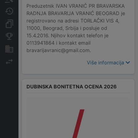
Preduzetnik IVAN VRANIĆ PR BRAVARSKA
Javne nabavke
RADNJA BRAVARIJA VRANIĆ BEOGRAD je
registrovano na adresi TORLAČKI VIS 4,
Dokumenti i objave
11000, Beograd, Srbija i posluje od
15.4.2016. Njihov kontakt telefon je
Konkurentske kompanije
0113941864 i kontakt email
Nekretnine i imovina
bravarijavranic@gmail.com.
Izvoz
Više informacija
DUBINSKA BONITETNA OCENA 2026
/