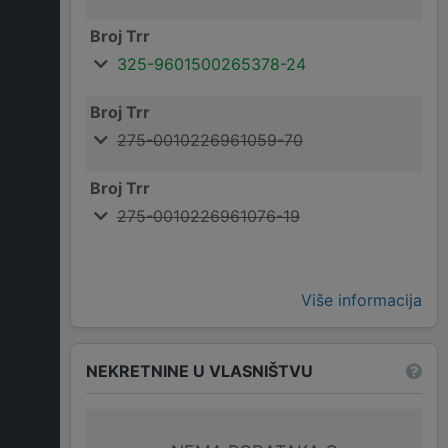
Broj Trr
325-9601500265378-24
Broj Trr
275-0010226961059-70
Broj Trr
275-0010226961076-19
Više informacija
NEKRETNINE U VLASNIŠTVU