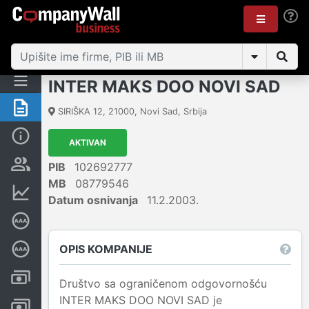
INTER MAKS DOO NOVI SAD
Rezime
SIRIŠKA 12
,
21000
,
Novi Sad
,
Srbija
Osnovni podaci
AKTIVAN
Vlasnička struktura
PIB
102692777
MB
08779546
Finansijski podaci
Datum osnivanja
11.2.2003.
Sertifikat bonitetne izvrsnosti
OPIS KOMPANIJE
Dubinska bonitetna ocena
Kreditni limit kompanije
Društvo sa ograničenom odgovornošću
INTER MAKS DOO NOVI SAD je
Računi i blokade