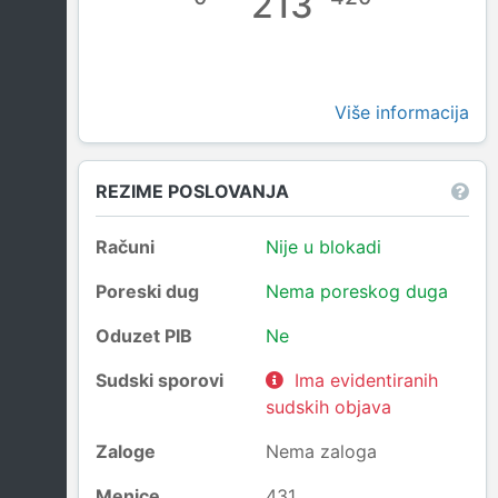
213
Više informacija
REZIME POSLOVANJA
Računi
Nije u blokadi
Poreski dug
Nema poreskog duga
Oduzet PIB
Ne
Sudski sporovi
Ima evidentiranih
sudskih objava
Zaloge
Nema zaloga
Menice
431