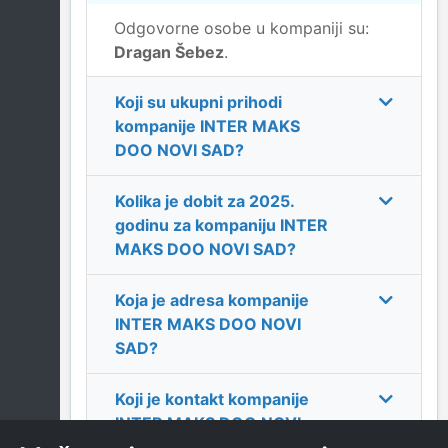
Odgovorne osobe u kompaniji su:
Dragan Šebez
.
Koji su ukupni prihodi
kompanije
INTER MAKS
DOO NOVI SAD
?
Kolika je dobit za
2025
.
godinu za kompaniju
INTER
MAKS DOO NOVI SAD
?
Koja je adresa kompanije
INTER MAKS DOO NOVI
SAD
?
Koji je kontakt kompanije
INTER MAKS DOO NOVI
SAD
?