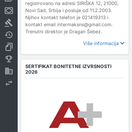
registrovano na adresi SIRIŠKA 12, 21000,
Novi Sad, Srbija i posluje od 11.2.2003.
Menice i zaloge
Njihov kontakt telefon je 021419313 i
Sudski sporovi
kontakt email intermaksns@gmail.com.
Trenutni direktor je Dragan Šebez.
Javne nabavke
Više informacija
Dokumenti i objave
Konkurentske kompanije
SERTIFIKAT BONITETNE IZVRSNOSTI
Nekretnine i imovina
2026
Izvoz