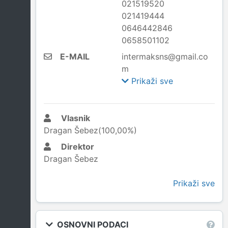
021519520
021419444
0646442846
0658501102
E-MAIL
intermaksns@gmail.co
m
Prikaži sve
Vlasnik
Dragan Šebez(100,00%)
Direktor
Dragan Šebez
Prikaži sve
OSNOVNI PODACI