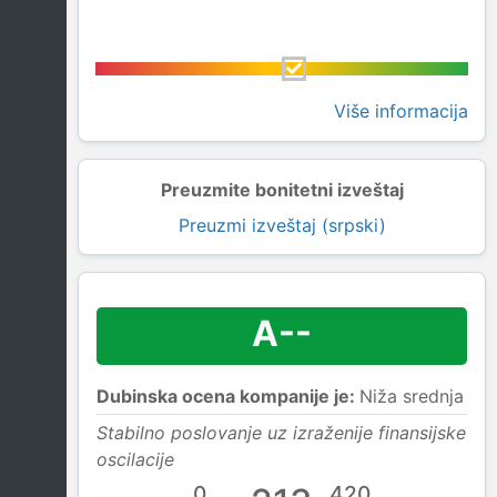
Više informacija
Preuzmite bonitetni izveštaj
Preuzmi izveštaj (srpski)
A--
Dubinska ocena kompanije je:
Niža srednja
Stabilno poslovanje uz izraženije finansijske
oscilacije
0
420