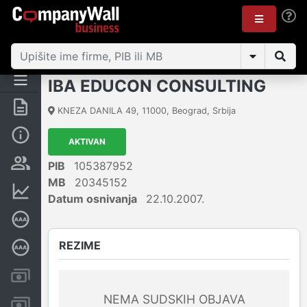
IBA EDUCON CONSULTING
Rezime
KNEZA DANILA 49
,
11000
,
Beograd
,
Srbija
Osnovni podaci
AKTIVAN
Vlasnička struktura
PIB
105387952
MB
20345152
Finansijski podaci
Datum osnivanja
22.10.2007.
Sertifikat bonitetne izvrsnosti
REZIME
Dubinska bonitetna ocena
Kreditni limit kompanije
NEMA SUDSKIH OBJAVA
Računi i blokade