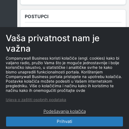
POSTUPCI
Vaša privatnost nam je
NEMA SUDSKIH OBJAVA
važna
Companywall Business koristi kolačiće (engl. cookies) kako bi
valjano radio, pružio Vama što je moguće jednostavnije i bolje
ROČIŠTA
korisničko iskustvo, u statističke i analitičke svrhe te kako
bismo unapredili funkcionalnosti portala. Korištenjem
Companywall Business portala pristajete na upotrebu kolačića.
Postavke kolačića možete podesiti u Vašem internetskom
pregledniku. Više o kolačićima i načinu kako ih koristimo te
NEMA SUDSKIH OBJAVA
načinu kako ih onemogućiti pročitajte ovde
Izjava o zaštiti osobnih podataka
Podešavanja kolačića
Prihvati
CompanyWall Business © 2026
|
Kontakt
|
Uslovi
korišćenja
|
Izjava o privatnosti