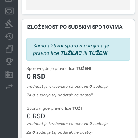
Menice i zaloge
Sudski sporovi
IZLOŽENOST PO SUDSKIM SPOROVIMA
Javne nabavke
Samo aktivni sporovi u kojima je
Dokumenti i objave
pravno lice
TUŽILAC
ili
TUŽENI
Konkurentske kompanije
Sporovi gde je pravno lice
TUŽENI
Nekretnine i imovina
0 RSD
Izvoz
vrednost je izračunata na osnovu
0
suđenja
Za
0
suđenja taj podatak ne postoji
Sporovi gde pravno lice
TUŽI
0 RSD
vrednost je izračunata na osnovu
0
suđenja
Za
0
suđenja taj podatak ne postoji