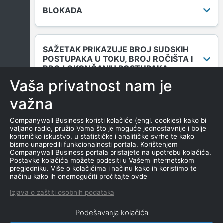
BLOKADA
SAŽETAK PRIKAZUJE BROJ SUDSKIH
POSTUPAKA U TOKU, BROJ ROČIŠTA I
BROJ OKONČANIH POSTUPAKA.
Vaša privatnost nam je
važna
DUGOVANJA
Companywall Business koristi kolačiće (engl. cookies) kako bi
valjano radio, pružio Vama što je moguće jednostavnije i bolje
korisničko iskustvo, u statističke i analitičke svrhe te kako
bismo unapredili funkcionalnosti portala. Korištenjem
MENICE I ZALOGE
Companywall Business portala pristajete na upotrebu kolačića.
Postavke kolačića možete podesiti u Vašem internetskom
pregledniku. Više o kolačićima i načinu kako ih koristimo te
načinu kako ih onemogućiti pročitajte ovde
NEKRETNINE U VLASNIŠTVU
Izjava o zaštiti osobnih podataka
Podešavanja kolačića