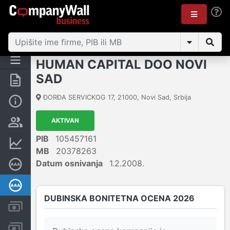
HUMAN CAPITAL DOO NOVI
SAD
Rezime
ĐORĐA SERVICKOG 17
,
21000
,
Novi Sad
,
Srbija
Osnovni podaci
AKTIVAN
Vlasnička struktura
PIB
105457161
Finansijski podaci
MB
20378263
Datum osnivanja
1.2.2008.
Sertifikat bonitetne izvrsnosti
Dubinska bonitetna ocena
DUBINSKA BONITETNA OCENA 2026
Kreditni limit kompanije
Računi i blokade