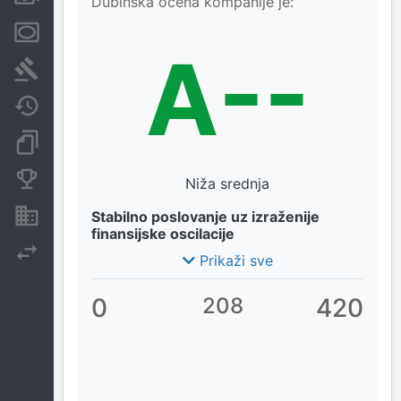
Dubinska ocena kompanije je:
Menice i zaloge
A--
Sudski sporovi
Javne nabavke
Dokumenti i objave
Konkurentske kompanije
Niža srednja
Nekretnine i imovina
Stabilno poslovanje uz izraženije
finansijske oscilacije
Izvoz
Prikaži sve
0
208
420