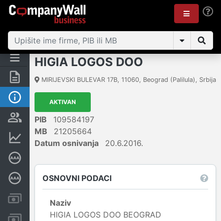
HIGIA LOGOS DOO
Rezime
MIRIJEVSKI BULEVAR 17B
,
11060
,
Beograd (Palilula)
,
Srbija
Osnovni podaci
AKTIVAN
Vlasnička struktura
PIB
109584197
MB
21205664
Finansijski podaci
Datum osnivanja
20.6.2016.
Sertifikat bonitetne izvrsnosti
OSNOVNI PODACI
Dubinska bonitetna ocena
Kreditni limit kompanije
Naziv
HIGIA LOGOS DOO BEOGRAD
Računi i blokade