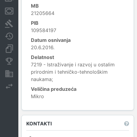
MB
Menice i zaloge
21205664
PIB
Sudski sporovi
109584197
Javne nabavke
Datum osnivanja
20.6.2016.
Dokumenti i objave
Delatnost
Konkurentske kompanije
7219 - Istraživanje i razvoj u ostalim
prirodnim i tehničko-tehnološkim
Nekretnine i imovina
naukama;
Izvoz
Veličina preduzeća
Mikro
Leaflet
|
© OpenStreetMap contributors
KONTAKTI