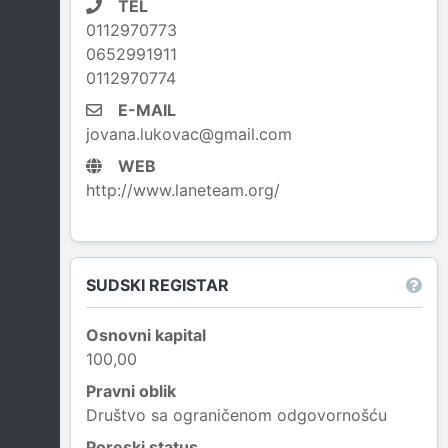
TEL
0112970773
0652991911
0112970774
E-MAIL
jovana.lukovac@gmail.com
WEB
http://www.laneteam.org/
SUDSKI REGISTAR
Osnovni kapital
100,00
Pravni oblik
Društvo sa ograničenom odgovornošću
Poreski status