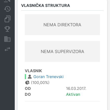
VLASNIČKA STRUKTURA
Javne nabavke
Dokumenti i objave
NEMA DIREKTORA
Konkurentske kompanije
Nekretnine i imovina
Izvoz
NEMA SUPERVIZORA
VLASNIK
Goran Trenevski
(100,00%)
OD
16.03.2017.
DO
Aktivan