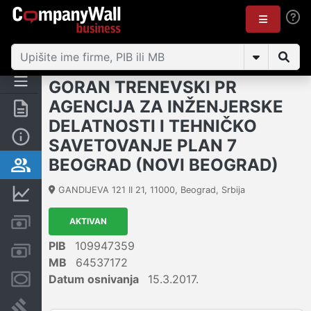
GORAN TRENEVSKI PR
AGENCIJA ZA INŽENJERSKE
Rezime
DELATNOSTI I TEHNIČKO
Osnovni podaci
SAVETOVANJE PLAN 7
BEOGRAD (NOVI BEOGRAD)
Vlasnička struktura
GANDIJEVA 121 II 21
,
11000
,
Beograd
,
Srbija
Finansijski podaci
Kreditni limit kompanije
AKTIVAN
PIB
109947359
Računi i blokade
MB
64537172
Datum osnivanja
15.3.2017.
Menice i zaloge
Sudski sporovi