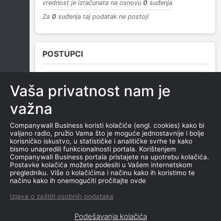
vrednost je izračunata na osnovu
0
suđenja
Za
0
suđenja taj podatak ne postoji
POSTUPCI
Vaša privatnost nam je
NEMA SUDSKIH OBJAVA
važna
Companywall Business koristi kolačiće (engl. cookies) kako bi
valjano radio, pružio Vama što je moguće jednostavnije i bolje
ROČIŠTA
korisničko iskustvo, u statističke i analitičke svrhe te kako
bismo unapredili funkcionalnosti portala. Korištenjem
Companywall Business portala pristajete na upotrebu kolačića.
Postavke kolačića možete podesiti u Vašem internetskom
pregledniku. Više o kolačićima i načinu kako ih koristimo te
NEMA SUDSKIH OBJAVA
načinu kako ih onemogućiti pročitajte ovde
Izjava o zaštiti osobnih podataka
Podešavanja kolačića