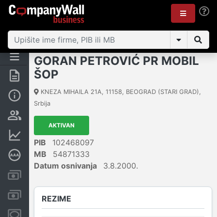
GORAN PETROVIĆ PR MOBIL
ŠOP
Rezime
KNEZA MIHAILA 21A
,
11158
,
BEOGRAD (STARI GRAD)
,
Osnovni podaci
Srbija
Vlasnička struktura
AKTIVAN
Finansijski podaci
PIB
102468097
MB
54871333
Dubinska bonitetna ocena
Datum osnivanja
3.8.2000.
Kreditni limit kompanije
Računi i blokade
REZIME
Menice i zaloge