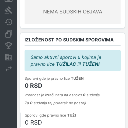
Sudski sporovi
NEMA SUDSKIH OBJAVA
Javne nabavke
Dokumenti i objave
IZLOŽENOST PO SUDSKIM SPOROVIMA
Konkurentske kompanije
Samo aktivni sporovi u kojima je
Nekretnine i imovina
pravno lice
TUŽILAC
ili
TUŽENI
Izvoz
Sporovi gde je pravno lice
TUŽENI
0 RSD
vrednost je izračunata na osnovu
0
suđenja
Za
0
suđenja taj podatak ne postoji
Sporovi gde pravno lice
TUŽI
0 RSD