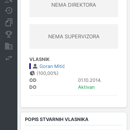
NEMA DIREKTORA
Javne nabavke
Dokumenti i objave
Konkurentske kompanije
NEMA SUPERVIZORA
Nekretnine i imovina
Izvoz
VLASNIK
Goran Mitić
(100,00%)
OD
01.10.2014.
DO
Aktivan
POPIS STVARNIH VLASNIKA