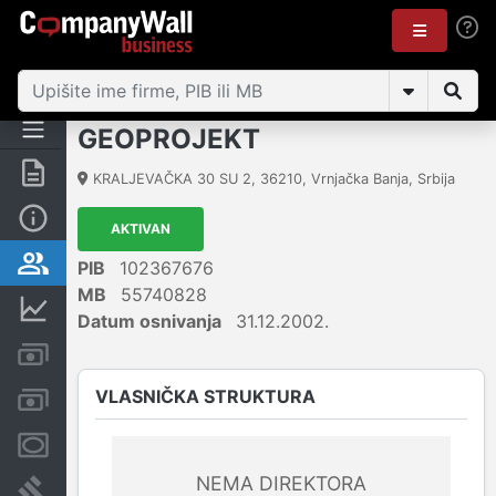
GEOPROJEKT
Rezime
KRALJEVAČKA 30 SU 2
,
36210
,
Vrnjačka Banja
,
Srbija
Osnovni podaci
AKTIVAN
Vlasnička struktura
PIB
102367676
MB
55740828
Finansijski podaci
Datum osnivanja
31.12.2002.
Kreditni limit kompanije
VLASNIČKA STRUKTURA
Računi i blokade
Menice i zaloge
NEMA DIREKTORA
Sudski sporovi