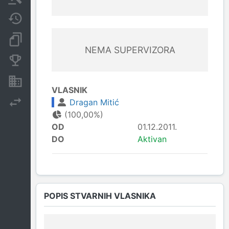
Javne nabavke
Dokumenti i objave
NEMA SUPERVIZORA
Konkurentske kompanije
Nekretnine i imovina
VLASNIK
Dragan Mitić
Izvoz
(100,00%)
OD
01.12.2011.
DO
Aktivan
POPIS STVARNIH VLASNIKA