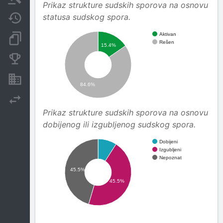
Prikaz strukture sudskih sporova na osnovu
statusa sudskog spora.
Javne nabavke
Aktivan
Dokumenti i objave
Rešen
15.4%
Konkurentske kompanije
Nekretnine i imovina
84.6%
Izvoz
Prikaz strukture sudskih sporova na osnovu
dobijenog ili izgubljenog sudskog spora.
Dobijeni
Izgubljeni
Nepoznat
45.5%
45.5%