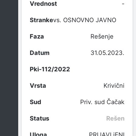
-
vs. OSNOVNO JAVNO TUŽI
Rešenje
31.05.2023.
Pki-112/2022
Krivični
Priv. sud Čačak
Rešen
PRIJAVLjENI