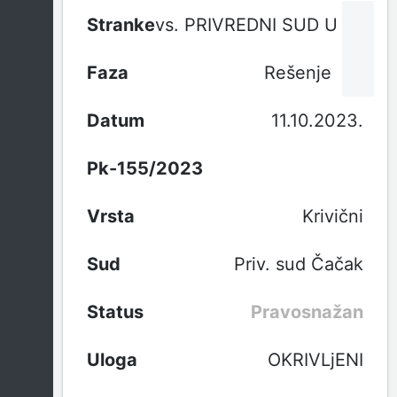
vs. PRIVREDNI SUD U ČAČK
Rešenje
11.10.2023.
Pk-155/2023
Krivični
Priv. sud Čačak
Pravosnažan
OKRIVLjENI