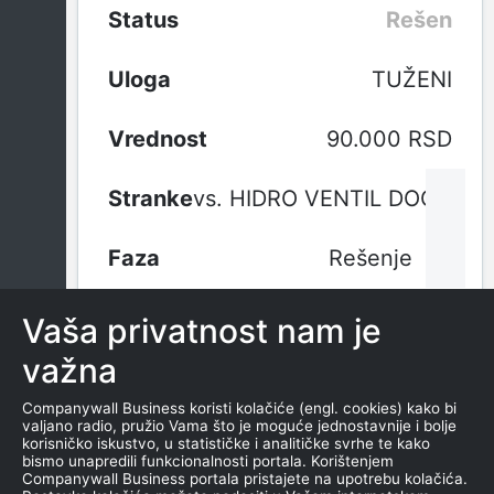
Rešen
TUŽENI
90.000 RSD
vs. HIDRO VENTIL DOO
Rešenje
15.03.2018.
Vaša privatnost nam je
važna
1
2
3
Companywall Business koristi kolačiće (engl. cookies) kako bi
valjano radio, pružio Vama što je moguće jednostavnije i bolje
korisničko iskustvo, u statističke i analitičke svrhe te kako
bismo unapredili funkcionalnosti portala. Korištenjem
Companywall Business portala pristajete na upotrebu kolačića.