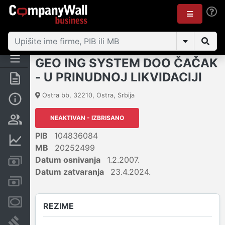
GEO ING SYSTEM DOO ČAČAK
- U PRINUDNOJ LIKVIDACIJI
Rezime
Ostra bb
,
32210
,
Ostra
,
Srbija
Osnovni podaci
NEAKTIVAN - IZBRISANO
Vlasnička struktura
PIB
104836084
Finansijski podaci
MB
20252499
Datum osnivanja
1.2.2007.
Kreditni limit kompanije
Datum zatvaranja
23.4.2024.
Računi i blokade
Menice i zaloge
REZIME
Sudski sporovi