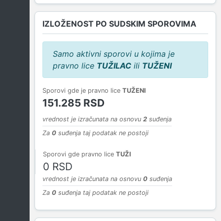
IZLOŽENOST PO SUDSKIM SPOROVIMA
Samo aktivni sporovi u kojima je
pravno lice
TUŽILAC
ili
TUŽENI
Sporovi gde je pravno lice
TUŽENI
151.285 RSD
vrednost je izračunata na osnovu
2
suđenja
Za
0
suđenja taj podatak ne postoji
Sporovi gde pravno lice
TUŽI
0 RSD
vrednost je izračunata na osnovu
0
suđenja
Za
0
suđenja taj podatak ne postoji