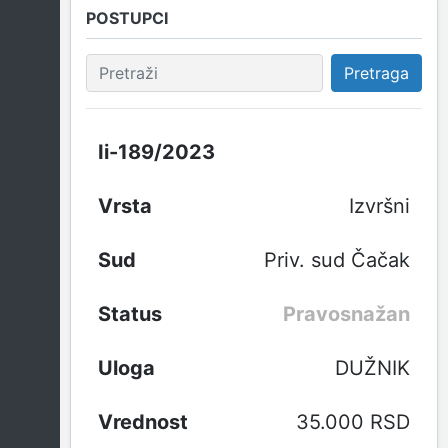
POSTUPCI
Pretraga
Ii-189/2023
Izvršni
Priv. sud Čačak
Pravosnažan
DUŽNIK
35.000 RSD