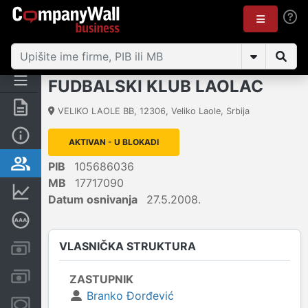
FUDBALSKI KLUB LAOLAC
Rezime
VELIKO LAOLE BB
,
12306
,
Veliko Laole
,
Srbija
Osnovni podaci
AKTIVAN - U BLOKADI
Vlasnička struktura
PIB
105686036
MB
17717090
Finansijski podaci
Datum osnivanja
27.5.2008.
Dubinska bonitetna ocena
VLASNIČKA STRUKTURA
Kreditni limit kompanije
Računi i blokade
ZASTUPNIK
Branko Đorđević
Menice i zaloge