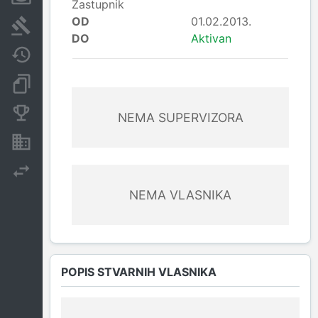
Zastupnik
OD
01.02.2013.
Sudski sporovi
DO
Aktivan
Javne nabavke
Dokumenti i objave
Konkurentske kompanije
NEMA SUPERVIZORA
Nekretnine i imovina
Izvoz
NEMA VLASNIKA
POPIS STVARNIH VLASNIKA