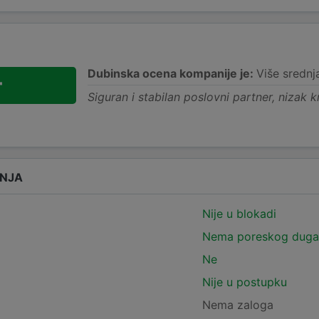
Dubinska ocena kompanije je:
Više srednj
+
Siguran i stabilan poslovni partner, nizak kr
ANJA
Nije u blokadi
Nema poreskog duga
Ne
Nije u postupku
Nema zaloga