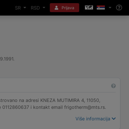
SR
RSD
Prijava
9.1991.
rovano na adresi KNEZA MUTIMIRA 4, 11050,
e 0112860637 i kontakt email frigotherm@mts.rs.
Više informacija