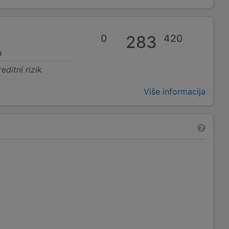
0
283
420
a
editni rizik
Više informacija