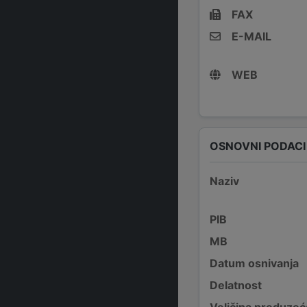
FAX
E-MAIL
WEB
OSNOVNI PODACI
Naziv
PIB
MB
Datum osnivanja
Delatnost
Veličina preduzeć