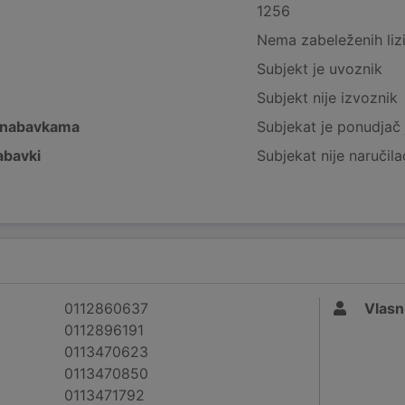
1256
Nema zabeleženih liz
Subjekt je uvoznik
Subjekt nije izvoznik
 nabavkama
Subjekat je ponudjač 
abavki
Subjekat nije naručila
0112860637
Vlasn
0112896191
0113470623
0113470850
0113471792