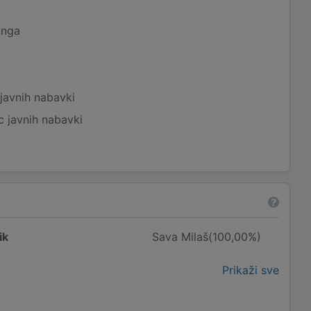
inga
javnih nabavki
c javnih nabavki
ik
Sava Milaš(100,00%)
Prikaži sve