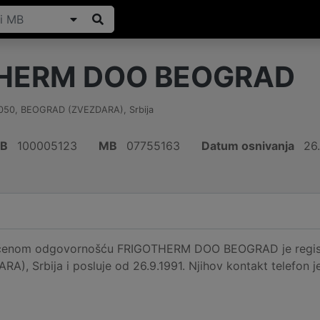
HERM DOO BEOGRAD
050
,
BEOGRAD (ZVEZDARA)
,
Srbija
IB
100005123
MB
07755163
Datum osnivanja
26.
ičenom odgovornošću FRIGOTHERM DOO BEOGRAD je regist
, Srbija i posluje od 26.9.1991. Njihov kontakt telefon j