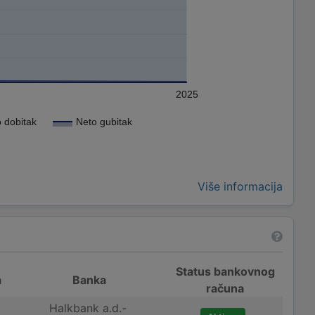
2025
 dobitak
Neto gubitak
Više informacija
Status bankovnog
a
Banka
računa
Halkbank a.d.-