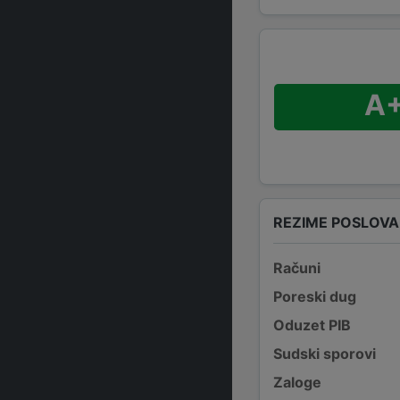
A
REZIME POSLOV
Računi
Poreski dug
Oduzet PIB
Sudski sporovi
Zaloge