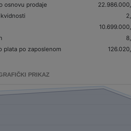
po osnovu prodaje
22.986.000
ikvidnosti
2
10.699.000
h
8
o plata po zaposlenom
126.020
GRAFIČKI PRIKAZ