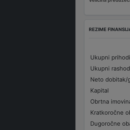
REZIME FINANSIJ
Ukupni prihod
Ukupni rashod
Neto dobitak/
Kapital
Obrtna imovin
Kratkoročne 
Dugoročne ob