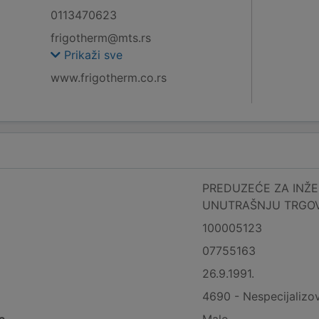
0113470623
frigotherm@mts.rs
Prikaži sve
www.frigotherm.co.rs
PREDUZEĆE ZA INŽE
UNUTRAŠNJU TRGOV
100005123
07755163
26.9.1991.
4690 - Nespecijalizov
a
Malo