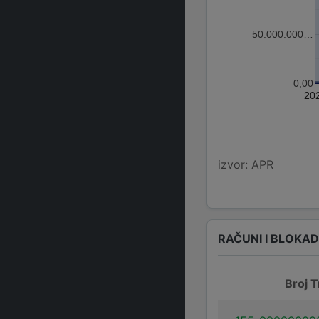
50.000.000…
0,00
20
izvor: APR
RAČUNI I BLOKA
Broj T