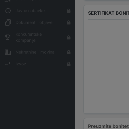
Javne nabavke
SERTIFIKAT BONI
Dokumenti i objave
Konkurentske
kompanije
Nekretnine i imovina
Izvoz
Preuzmite bonitetn