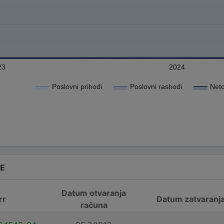
23
2024
Poslovni prihodi
Poslovni rashodi
Neto
DE
Datum otvaranja
rr
Datum zatvaranj
računa