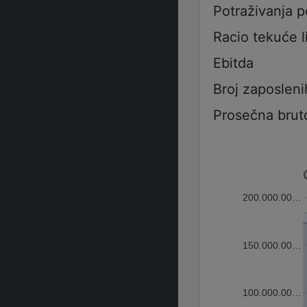
Potraživanja 
Racio tekuće l
Ebitda
Broj zaposleni
Prosečna brut
200.000.00…
150.000.00…
100.000.00…