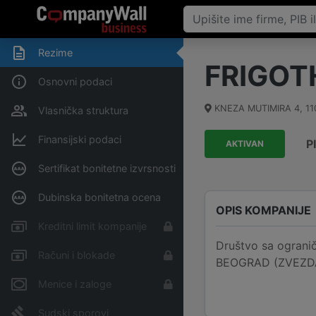
Rezime
FRIGOT
Osnovni podaci
KNEZA MUTIMIRA 4
,
11
Vlasnička struktura
Finansijski podaci
P
AKTIVAN
Sertifikat bonitetne izvrsnosti
Dubinska bonitetna ocena
OPIS KOMPANIJE
Kreditni limit kompanije
Društvo sa ogran
Računi i blokade
BEOGRAD (ZVEZDARA)
Menice i zaloge
Sudski sporovi