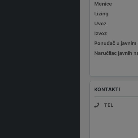
Menice
Lizing
Uvoz
Izvoz
Ponuđač u javnim
Naručilac javnih n
KONTAKTI
TEL