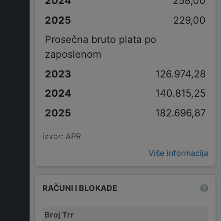
258,00
229,00
Prosečna bruto plata po
zaposlenom
126.974,28
140.815,25
182.696,87
izvor: APR
Više informacija
RAČUNI I BLOKADE
Broj Trr