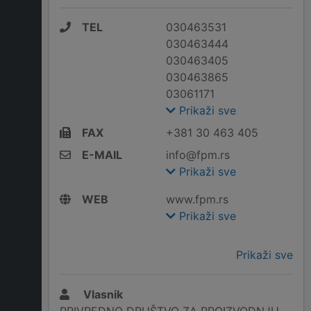
TEL
030463531
030463444
030463405
030463865
03061171
Prikaži sve
FAX
+381 30 463 405
E-MAIL
info@fpm.rs
Prikaži sve
WEB
www.fpm.rs
Prikaži sve
Prikaži sve
Vlasnik