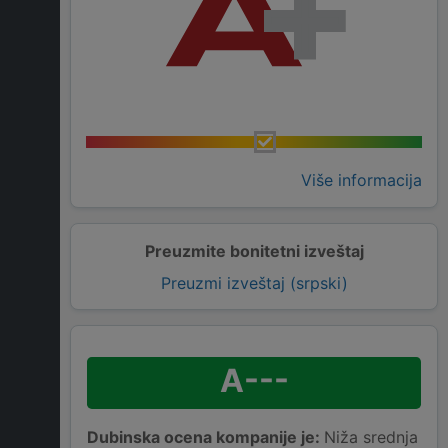
Više informacija
Preuzmite bonitetni izveštaj
Preuzmi izveštaj (srpski)
A---
Dubinska ocena kompanije je:
Niža srednja