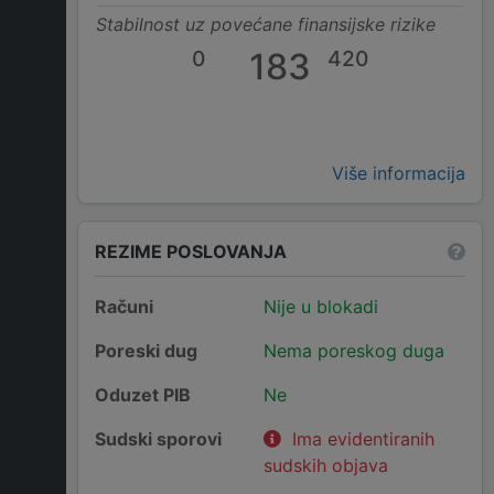
Stabilnost uz povećane finansijske rizike
0
183
420
Više informacija
REZIME POSLOVANJA
Računi
Nije u blokadi
Poreski dug
Nema poreskog duga
Oduzet PIB
Ne
Sudski sporovi
Ima evidentiranih
sudskih objava