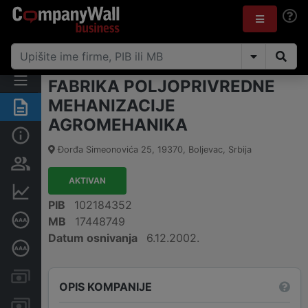
FABRIKA POLJOPRIVREDNE
MEHANIZACIJE
Rezime
AGROMEHANIKA
Osnovni podaci
Đorđa Simeonovića 25
,
19370
,
Boljevac
,
Srbija
Vlasnička struktura
AKTIVAN
Finansijski podaci
PIB
102184352
Sertifikat bonitetne izvrsnosti
MB
17448749
Datum osnivanja
6.12.2002.
Dubinska bonitetna ocena
Kreditni limit kompanije
OPIS KOMPANIJE
Računi i blokade