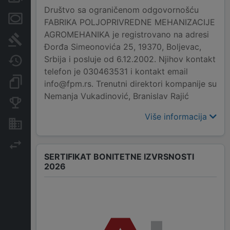
Društvo sa ograničenom odgovornošću
Menice i zaloge
FABRIKA POLJOPRIVREDNE MEHANIZACIJE
AGROMEHANIKA je registrovano na adresi
Sudski sporovi
Đorđa Simeonovića 25, 19370, Boljevac,
Srbija i posluje od 6.12.2002. Njihov kontakt
Javne nabavke
telefon je 030463531 i kontakt email
Dokumenti i objave
info@fpm.rs. Trenutni direktori kompanije su
Nemanja Vukadinović, Branislav Rajić
Konkurentske kompanije
Više informacija
Nekretnine i imovina
Izvoz
SERTIFIKAT BONITETNE IZVRSNOSTI
2026