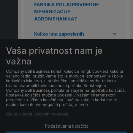
FABRIKA POLJOPRIVREDNE
MEHANIZACIJE
AGROMEHANIKA
?
Koliko ima zaposlenih
kompanija
FABRIKA
Vaša privatnost nam je
POLJOPRIVREDNE
MEHANIZACIJE
važna
AGROMEHANIKA
?
Companywall Business koristi kolačiće (engl. cookies) kako bi
valjano radio, pružio Vama što je moguće jednostavnije i bolje
Koji je datum osnivanja
korisničko iskustvo, u statističke i analitičke svrhe te kako
kompanije
FABRIKA
bismo unapredili funkcionalnosti portala. Korištenjem
Companywall Business portala pristajete na upotrebu kolačića.
POLJOPRIVREDNE
Postavke kolačića možete podesiti u Vašem internetskom
MEHANIZACIJE
pregledniku. Više o kolačićima i načinu kako ih koristimo te
načinu kako ih onemogućiti pročitajte ovde
AGROMEHANIKA
?
Izjava o zaštiti osobnih podataka
Podešavanja kolačića