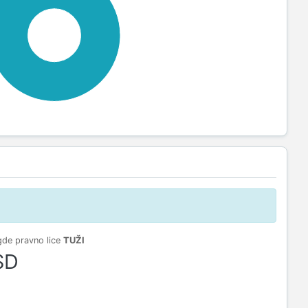
100%
gde pravno lice
TUŽI
SD