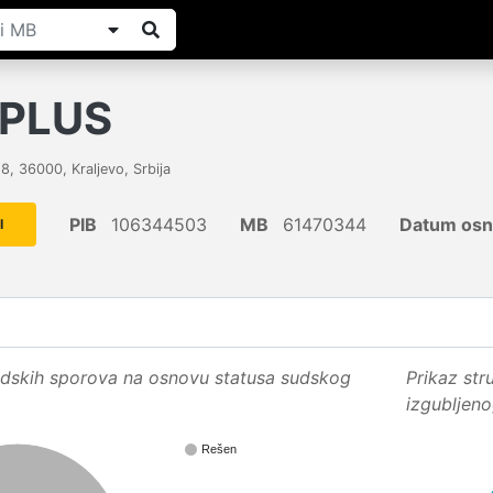
PLUS
 8
,
36000
,
Kraljevo
,
Srbija
PIB
106344503
MB
61470344
Datum osn
I
sudskih sporova na osnovu statusa sudskog
Prikaz str
izgubljen
Rešen