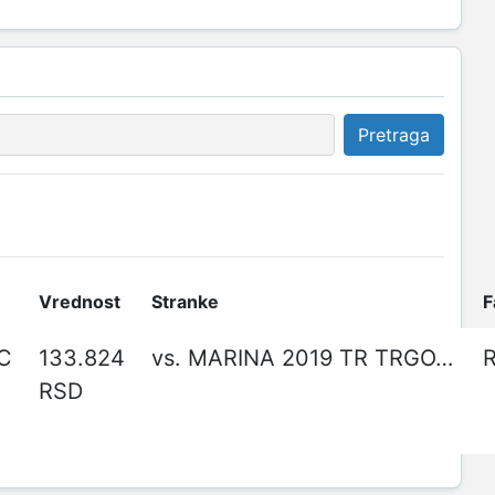
Pretraga
Vrednost
Stranke
F
C
133.824
vs. MARINA 2019 TR TRGOVINA NA MALO MARINA JOVANOVA PR
R
RSD