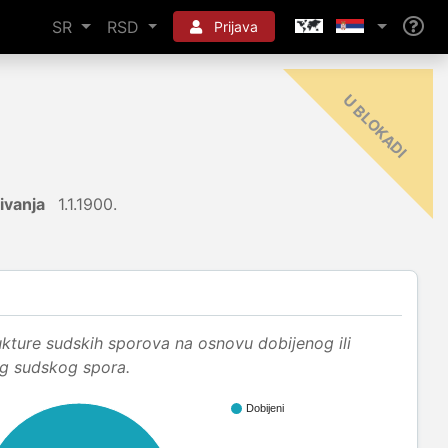
SR
RSD
Prijava
-
I
ivanja
1.1.1900.
ukture sudskih sporova na osnovu dobijenog ili
og sudskog spora.
Dobijeni