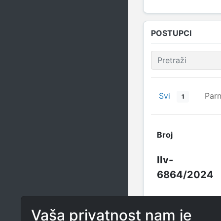
POSTUPCI
Svi
Parn
1
Broj
IIv-
6864/2024
Vaša privatnost nam je