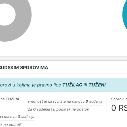
100%
SUDSKIM SPOROVIMA
orovi u kojima je pravno lice
TUŽILAC
ili
TUŽENI
lice
TUŽENI
Sporovi 
vrednost je izračunata na osnovu
0
suđenja
0 R
Za
0
suđenja taj podatak ne postoji
 na osnovu
0
suđenja
k ne postoji