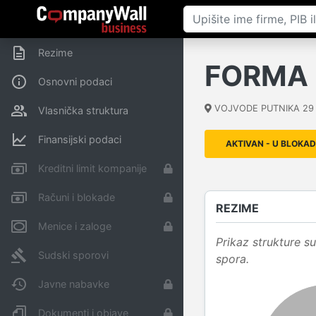
Rezime
FORMA 
Osnovni podaci
VOJVODE PUTNIKA 29
Vlasnička struktura
Finansijski podaci
AKTIVAN - U BLOKAD
Kreditni limit kompanije
Računi i blokade
REZIME
Menice i zaloge
Prikaz strukture 
Sudski sporovi
spora.
Javne nabavke
Dokumenti i objave