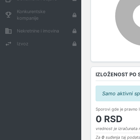
Konkurentske
kompanije
Nekretnine i imovina
Izvoz
IZLOŽENOST PO 
Samo aktivni sp
Sporovi gde je pravno 
0 RSD
vrednost je izračunata
Za
0
suđenja taj podata