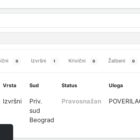
ični
Izvršni
Krivični
Žalbeni
0
1
0
0
Vrsta
Sud
Status
Uloga
Izvršni
Priv.
Pravosnažan
POVERILA
sud
Beograd