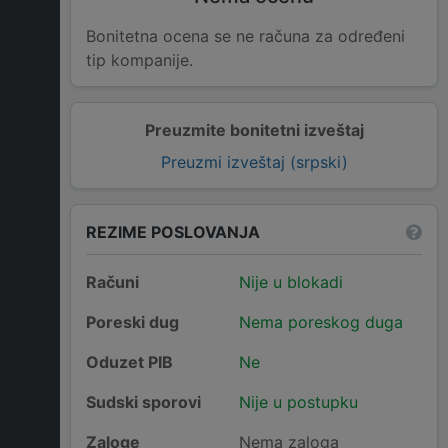
Bonitetna ocena se ne računa za određeni
tip kompanije.
Preuzmite bonitetni izveštaj
Preuzmi izveštaj (srpski)
REZIME POSLOVANJA
Računi
Nije u blokadi
Poreski dug
Nema poreskog duga
Oduzet PIB
Ne
Sudski sporovi
Nije u postupku
Zaloge
Nema zaloga