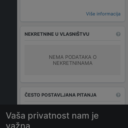
Više informacija
NEKRETNINE U VLASNIŠTVU
NEMA PODATAKA O
NEKRETNINAMA
ČESTO POSTAVLJANA PITANJA
Vaša privatnost nam je
Koja je adresa kompanije
FILIP TERZIĆ PR
važna
ORGANIZOVANJE PREVOZA