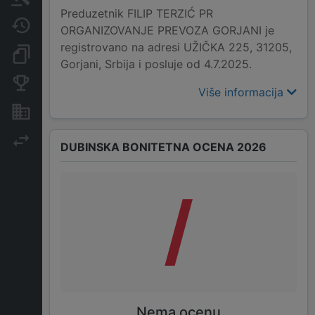
Preduzetnik FILIP TERZIĆ PR
Javne nabavke
ORGANIZOVANJE PREVOZA GORJANI je
registrovano na adresi UŽIČKA 225, 31205,
Dokumenti i objave
Gorjani, Srbija i posluje od 4.7.2025.
Konkurentske kompanije
Više informacija
Nekretnine i imovina
Izvoz
DUBINSKA BONITETNA OCENA 2026
/
Nema ocenu