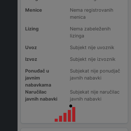
Menice
Nema registrovanih
menica
Lizing
Nema zabeleženih
lizinga
Uvoz
Subjekt nije uvoznik
Izvoz
Subjekt nije izvoznik
Ponuđač u
Subjekat nije ponudjač
javnim
javnih nabavki
nabavkama
Naručilac
Subjekat nije naručilac
javnih nabavki
javnih nabavki