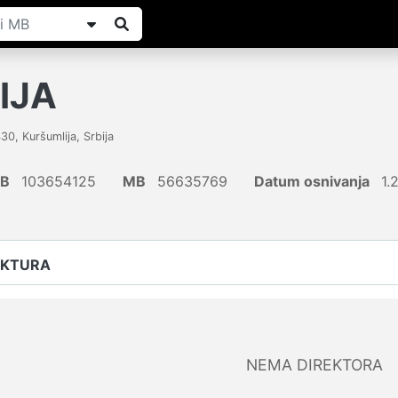
IJA
430
,
Kuršumlija
,
Srbija
IB
103654125
MB
56635769
Datum osnivanja
1.
UKTURA
NEMA DIREKTORA