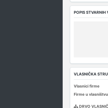
POPIS STVARNIH
VLASNIČKA STR
Vlasnici firme
Firme u vlasništvu
DRVO VLASNI