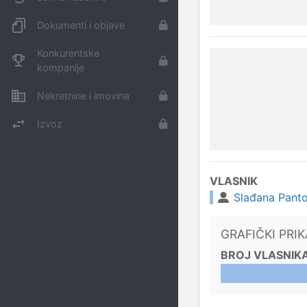
Dokumenti i objave
Konkurentske
kompanije
Nekretnine i imovina
Izvoz
VLASNIK
Slađana Panto
GRAFIČKI PRI
BROJ VLASNIK