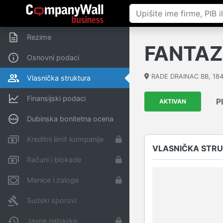
Rezime
FANTAZ
Osnovni podaci
RADE DRAINAC BB
,
18
Vlasnička struktura
Finansijski podaci
P
AKTIVAN
Dubinska bonitetna ocena
Kreditni limit kompanije
VLASNIČKA STR
Računi i blokade
Menice i zaloge
Sudski sporovi
Javne nabavke