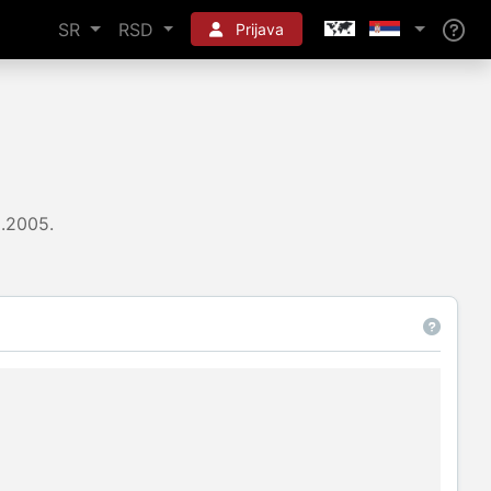
SR
RSD
Prijava
2.2005.