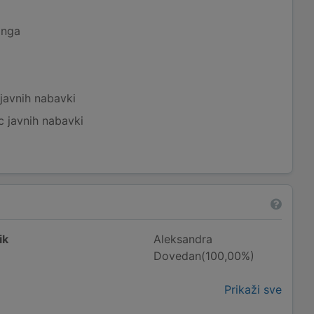
inga
javnih nabavki
c javnih nabavki
ik
Aleksandra
Dovedan(100,00%)
Prikaži sve