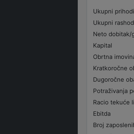
Ukupni prihod
Ukupni rashod
Neto dobitak/
Kapital
Obrtna imovin
Kratkoročne 
Dugoročne ob
Potraživanja 
Racio tekuće l
Ebitda
Broj zaposleni