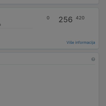
0
256
420
a
Više informacija