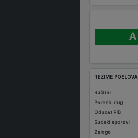
A
REZIME POSLOV
Računi
Poreski dug
Oduzet PIB
Sudski sporovi
Zaloge