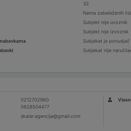
32
Nema zabeleženih liz
Subjekt nije uvoznik
Subjekt nije izvoznik
 nabavkama
Subjekat je ponudjač 
abavki
Subjekat nije naručila
0212702960
Vlasn
0628504477
skalar.agencija@gmail.com