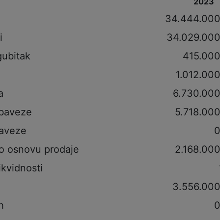
2023
i
34.444.000
i
34.029.000
gubitak
415.000
1.012.00
a
6.730.000
obaveze
5.718.00
aveze
0
po osnovu prodaje
2.168.00
ikvidnosti
3.556.000
h
0