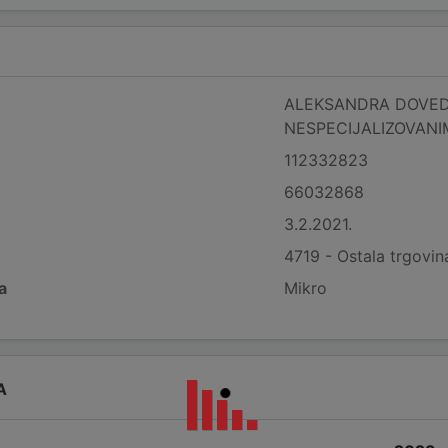
ALEKSANDRA DOVED
NESPECIJALIZOVAN
112332823
66032868
3.2.2021.
4719 - Ostala trgovi
a
Mikro
A