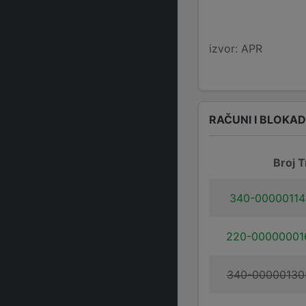
izvor: APR
RAČUNI I BLOKA
Broj T
340-00000114
220-00000001
340-00000130