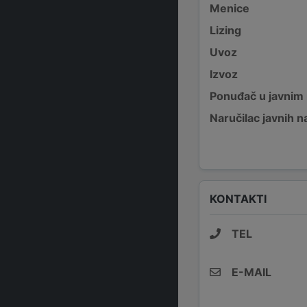
Menice
Lizing
Uvoz
Izvoz
Ponuđač u javnim
Naručilac javnih n
KONTAKTI
TEL
E-MAIL