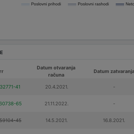
Poslovni prihodi
Poslovni rashodi
Neto
DE
Datum otvaranja
rr
Datum zatvaranj
računa
32771-41
20.4.2021.
-
60738-65
21.11.2022.
-
59104-45
14.5.2021.
16.8.2021.