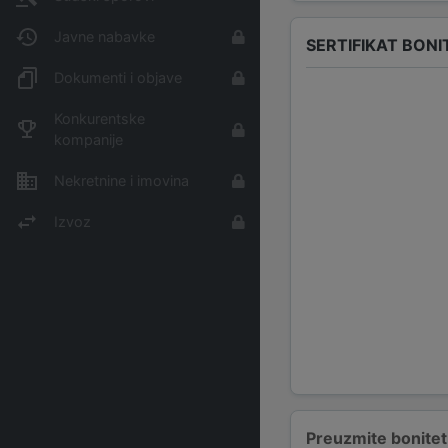
Javne nabavke
SERTIFIKAT BONI
Dokumenti i objave
Konkurentske
kompanije
Nekretnine i imovina
Izvoz
Preuzmite bonitetn