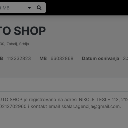
TO SHOP
30
,
Žabalj
,
Srbija
IB
112332823
MB
66032868
Datum osnivanja
3.
O SHOP je registrovano na adresi NIKOLE TESLE 113, 21230,
 0212702960 i kontakt email skalar.agencija@gmail.com.