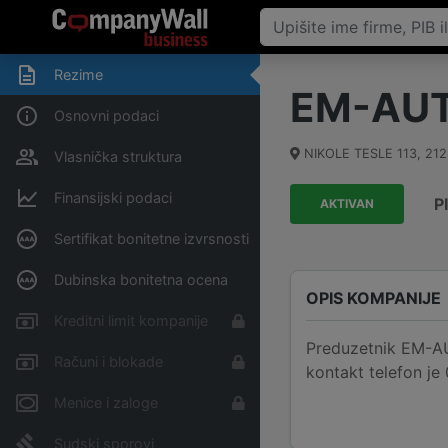
Rezime
EM-AU
Osnovni podaci
NIKOLE TESLE 113
,
212
Vlasnička struktura
Finansijski podaci
P
AKTIVAN
Sertifikat bonitetne izvrsnosti
Dubinska bonitetna ocena
OPIS KOMPANIJE
Kreditni limit kompanije
Preduzetnik EM-AUT
Računi i blokade
kontakt telefon je
Menice i zaloge
Sudski sporovi